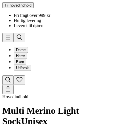
Til hovedindhold
Fri fragt over 999 kr
Hurtig levering
Leveret til døren
Dame
Herre
Børn
Udforsk
Hovedindhold
Multi Merino Light
Sock
Unisex