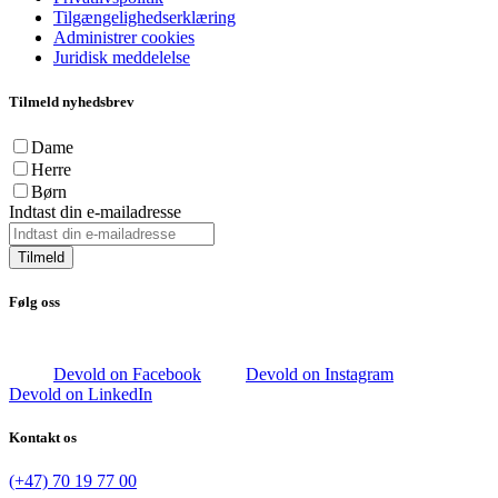
Tilgængelighedserklæring
Administrer cookies
Juridisk meddelelse
Tilmeld nyhedsbrev
Dame
Herre
Børn
Indtast din e-mailadresse
Tilmeld
Følg oss
Devold on Facebook
Devold on Instagram
Devold on LinkedIn
Kontakt os
(+47) 70 19 77 00