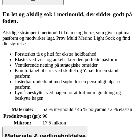
En let og alsidig sok i merinould, der sidder godt på
foden.
Alsidige strømper i merinould til dame og herre, som giver optimal
pasform og modvirker lugt. Prøv Multi Merino Light Sock og find
din størrelse.
Forstærket tå og hæl for ekstra holdbarhed
Elastik ved vrist og ankel sikrer den perfekte pasform
Ventilerende netting på strategiske områder
Komfortabel ribstrik ved skaftet og Y-hæl for en stabil
pasform
Justerbar underkant med snøre for en personligt tilpasset
pasform.
Lynlåsbeskytter ved hagen for at forhindre gnidning og
beskytte hagen.
Materiale
:
52 % merinould / 46 % polyamid / 2 % elastan
Produktvægt (gr)
:
90
Mikron
:
17,5 mikron
Materiale & vedligeholdelse