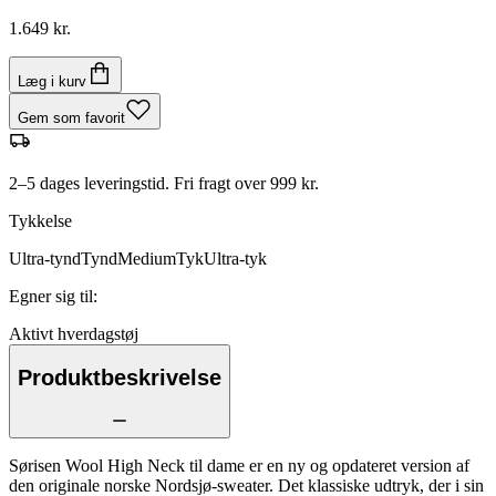
1.649 kr.
Læg i kurv
Gem som favorit
2–5 dages leveringstid. Fri fragt over 999 kr.
Tykkelse
Ultra-tynd
Tynd
Medium
Tyk
Ultra-tyk
Egner sig til
:
Aktivt hverdagstøj
Produktbeskrivelse
Sørisen Wool High Neck til dame er en ny og opdateret version af
den originale norske Nordsjø-sweater. Det klassiske udtryk, der i sin