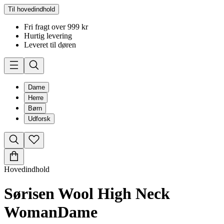
Til hovedindhold
Fri fragt over 999 kr
Hurtig levering
Leveret til døren
Dame
Herre
Børn
Udforsk
Hovedindhold
Sørisen Wool High Neck
Woman
Dame