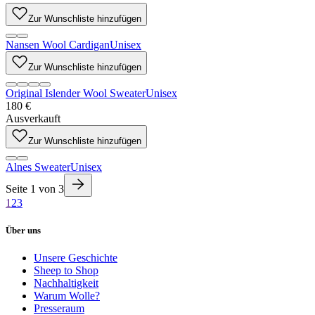
Zur Wunschliste hinzufügen
Nansen Wool Cardigan
Unisex
Zur Wunschliste hinzufügen
Original Islender Wool Sweater
Unisex
180 €
Ausverkauft
Zur Wunschliste hinzufügen
Alnes Sweater
Unisex
Seite
1
von
3
1
2
3
Über uns
Unsere Geschichte
Sheep to Shop
Nachhaltigkeit
Warum Wolle?
Presseraum