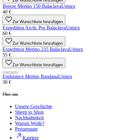
Zur Wunschliste hinzufügen
Breeze Merino 150 Balaclava
Unisex
40 €
Zur Wunschliste hinzufügen
Expedition Arctic Pro Balaclava
Unisex
60 €
Zur Wunschliste hinzufügen
Expedition Merino 235 Balaclava
Unisex
55 €
Zur Wunschliste hinzufügen
Endurance Merino Bandana
Unisex
30 €
Über uns
Unsere Geschichte
Sheep to Shop
Nachhaltigkeit
Warum Wolle?
Presseraum
Karriere