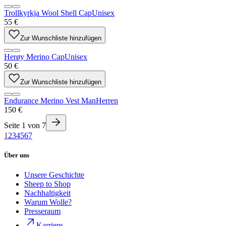
Trollkyrkja Wool Shell Cap
Unisex
55 €
Zur Wunschliste hinzufügen
Herøy Merino Cap
Unisex
50 €
Zur Wunschliste hinzufügen
Endurance Merino Vest Man
Herren
150 €
Seite
1
von
7
1
2
3
4
5
6
7
Über uns
Unsere Geschichte
Sheep to Shop
Nachhaltigkeit
Warum Wolle?
Presseraum
Karriere