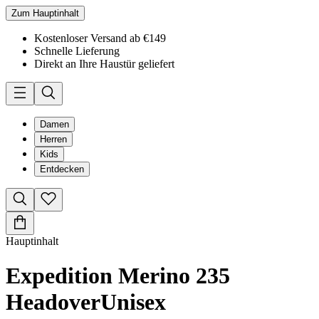
Zum Hauptinhalt
Kostenloser Versand ab €149
Schnelle Lieferung
Direkt an Ihre Haustür geliefert
Damen
Herren
Kids
Entdecken
Hauptinhalt
Expedition Merino 235
Headover
Unisex