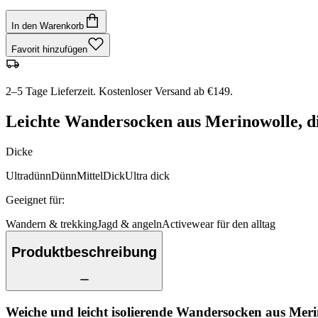
In den Warenkorb
Favorit hinzufügen
2–5 Tage Lieferzeit. Kostenloser Versand ab €149.
Leichte Wandersocken aus Merinowolle, die
Dicke
Ultradünn
Dünn
Mittel
Dick
Ultra dick
Geeignet für
:
Wandern & trekking
Jagd & angeln
Activewear für den alltag
Produktbeschreibung
Weiche und leicht isolierende Wandersocken aus Merin