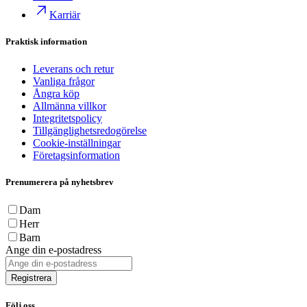
Karriär
Praktisk information
Leverans och retur
Vanliga frågor
Ångra köp
Allmänna villkor
Integritetspolicy
Tillgänglighetsredogörelse
Cookie-inställningar
Företagsinformation
Prenumerera på nyhetsbrev
Dam
Herr
Barn
Ange din e-postadress
Registrera
Följ oss