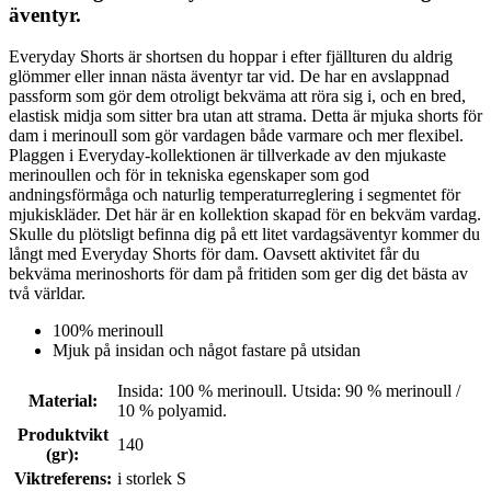
äventyr.
Everyday Shorts är shortsen du hoppar i efter fjällturen du aldrig
glömmer eller innan nästa äventyr tar vid. De har en avslappnad
passform som gör dem otroligt bekväma att röra sig i, och en bred,
elastisk midja som sitter bra utan att strama. Detta är mjuka shorts för
dam i merinoull som gör vardagen både varmare och mer flexibel.
Plaggen i Everyday-kollektionen är tillverkade av den mjukaste
merinoullen och för in tekniska egenskaper som god
andningsförmåga och naturlig temperaturreglering i segmentet för
mjukiskläder. Det här är en kollektion skapad för en bekväm vardag.
Skulle du plötsligt befinna dig på ett litet vardagsäventyr kommer du
långt med Everyday Shorts för dam. Oavsett aktivitet får du
bekväma merinoshorts för dam på fritiden som ger dig det bästa av
två världar.
100% merinoull
Mjuk på insidan och något fastare på utsidan
Insida: 100 % merinoull. Utsida: 90 % merinoull /
Material
:
10 % polyamid.
Produktvikt
140
(gr)
:
Viktreferens
:
i storlek S