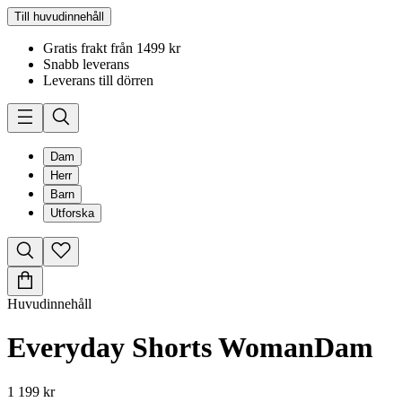
Till huvudinnehåll
Gratis frakt från 1499 kr
Snabb leverans
Leverans till dörren
Dam
Herr
Barn
Utforska
Huvudinnehåll
Everyday Shorts Woman
Dam
1 199 kr