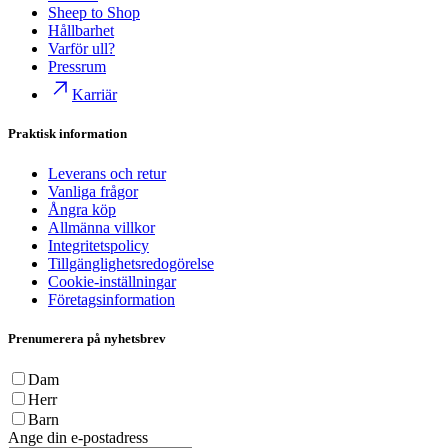
Sheep to Shop
Hållbarhet
Varför ull?
Pressrum
Karriär
Praktisk information
Leverans och retur
Vanliga frågor
Ångra köp
Allmänna villkor
Integritetspolicy
Tillgänglighetsredogörelse
Cookie-inställningar
Företagsinformation
Prenumerera på nyhetsbrev
Dam
Herr
Barn
Ange din e-postadress