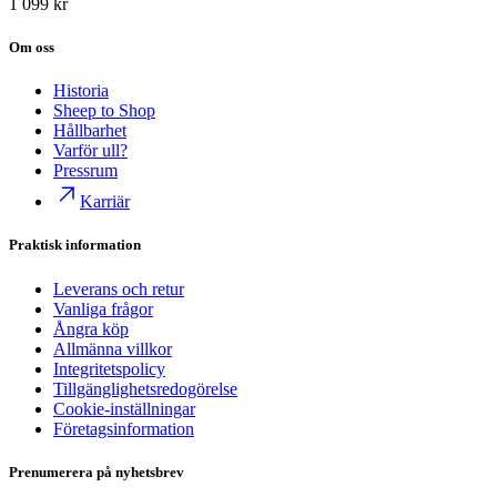
1 099 kr
Om oss
Historia
Sheep to Shop
Hållbarhet
Varför ull?
Pressrum
Karriär
Praktisk information
Leverans och retur
Vanliga frågor
Ångra köp
Allmänna villkor
Integritetspolicy
Tillgänglighetsredogörelse
Cookie-inställningar
Företagsinformation
Prenumerera på nyhetsbrev