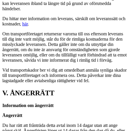
kan leveransen ibland ta längre tid på grund av oförutsedda
händelser.
Du hittar mer information om leverans, särskilt om leveranssätt och
kostnader,
här
.
Om transportföretaget returnerar varorna till oss eftersom leverans
till dig inte varit möjlig, står du för de rimliga kostnaderna för den
misslyckade leveransen. Detta gäller inte om du utnyttjar din
ångerrätt, om du inte är ansvarig för omständigheten som gjorde
leveransen omöjlig, eller om du tillfälligt varit förhindrad att ta emot
leveransen, såvida vi inte informerat dig i rimlig tid i förväg.
Vid transportskador ber vi dig att omedelbart anmäla synliga skador
till transportföretaget och informera oss. Detta påverkar inte dina
lagstadgade eller avtalsenliga rättigheter vid fel.
V. ÅNGERRÄTT
Information om ångerrätt
Ångerrätt
Du har rätt att frånträda detta avtal inom 14 dagar utan att ange
något skäl. Ångerfristen löper ut 14 dagar från den dag då du, eller