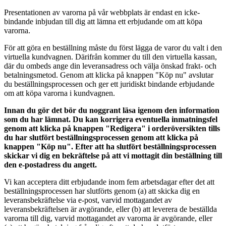
Presentationen av varorna på vår webbplats är endast en icke-
bindande inbjudan till dig att lämna ett erbjudande om att köpa
varorna.
För att göra en beställning måste du först lägga de varor du valt i den
virtuella kundvagnen. Därifrån kommer du till den virtuella kassan,
där du ombeds ange din leveransadress och välja önskad frakt- och
betalningsmetod. Genom att klicka på knappen "Köp nu" avslutar
du beställningsprocessen och ger ett juridiskt bindande erbjudande
om att köpa varorna i kundvagnen.
Innan du gör det bör du noggrant läsa igenom den information
som du har lämnat. Du kan korrigera eventuella inmatningsfel
genom att klicka på knappen "Redigera" i orderöversikten tills
du har slutfört beställningsprocessen genom att klicka på
knappen "Köp nu". Efter att ha slutfört beställningsprocessen
skickar vi dig en bekräftelse på att vi mottagit din beställning till
den e-postadress du angett.
Vi kan acceptera ditt erbjudande inom fem arbetsdagar efter det att
beställningsprocessen har slutförts genom (a) att skicka dig en
leveransbekräftelse via e-post, varvid mottagandet av
leveransbekräftelsen är avgörande, eller (b) att leverera de beställda
varorna till dig, varvid mottagandet av varorna är avgörande, eller