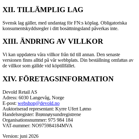
XII. TILLÄMPLIG LAG
Svensk lag gäller, med undantag för FN:s köplag. Obligatoriska
konsumentskyddsregler i ditt bosättningsland påverkas inte.
XIII. ÄNDRING AV VILLKOR
Vi kan uppdatera våra villkor från tid till annan. Den senaste
versionen finns alltid på vår webbplats. Din beställning omfattas av
de villkor som gällde vid köptillfället.
XIV. FÖRETAGSINFORMATION
Devold Retail AS
Adress: 6030 Langevåg, Norge
E-post:
webshop@devold.no
Auktoriserad representant: Kyrre Ufert Lømo
Handelsregister: Brønnøysundregistrene
Organisationsnummer: 975 984 184
VAT-nummer: NO975984184MVA
Version: juni 2026