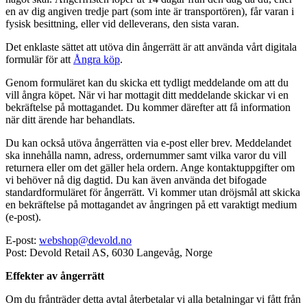
en av dig angiven tredje part (som inte är transportören), får varan i
fysisk besittning, eller vid delleverans, den sista varan.
Det enklaste sättet att utöva din ångerrätt är att använda vårt digitala
formulär för att
Ångra köp
.
Genom formuläret kan du skicka ett tydligt meddelande om att du
vill ångra köpet. När vi har mottagit ditt meddelande skickar vi en
bekräftelse på mottagandet. Du kommer därefter att få information
när ditt ärende har behandlats.
Du kan också utöva ångerrätten via e-post eller brev. Meddelandet
ska innehålla namn, adress, ordernummer samt vilka varor du vill
returnera eller om det gäller hela ordern. Ange kontaktuppgifter om
vi behöver nå dig dagtid. Du kan även använda det bifogade
standardformuläret för ångerrätt. Vi kommer utan dröjsmål att skicka
en bekräftelse på mottagandet av ångringen på ett varaktigt medium
(e-post).
E-post:
webshop@devold.no
Post: Devold Retail AS, 6030 Langevåg, Norge
Effekter av ångerrätt
Om du frånträder detta avtal återbetalar vi alla betalningar vi fått från