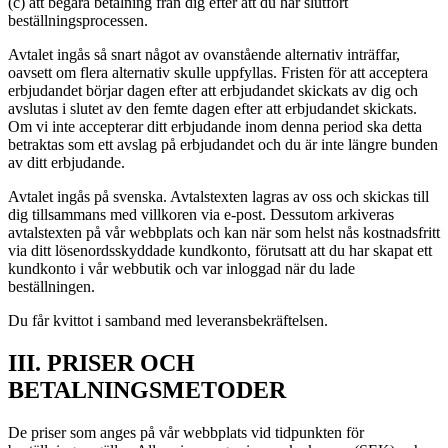
(c) att begära betalning från dig efter att du har slutfört
beställningsprocessen.
Avtalet ingås så snart något av ovanstående alternativ inträffar,
oavsett om flera alternativ skulle uppfyllas. Fristen för att acceptera
erbjudandet börjar dagen efter att erbjudandet skickats av dig och
avslutas i slutet av den femte dagen efter att erbjudandet skickats.
Om vi inte accepterar ditt erbjudande inom denna period ska detta
betraktas som ett avslag på erbjudandet och du är inte längre bunden
av ditt erbjudande.
Avtalet ingås på svenska. Avtalstexten lagras av oss och skickas till
dig tillsammans med villkoren via e-post. Dessutom arkiveras
avtalstexten på vår webbplats och kan när som helst nås kostnadsfritt
via ditt lösenordsskyddade kundkonto, förutsatt att du har skapat ett
kundkonto i vår webbutik och var inloggad när du lade
beställningen.
Du får kvittot i samband med leveransbekräftelsen.
III. PRISER OCH
BETALNINGSMETODER
De priser som anges på vår webbplats vid tidpunkten för