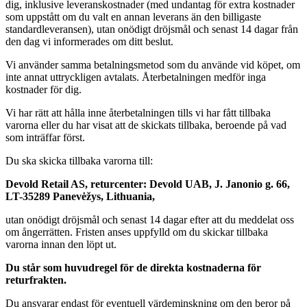
dig, inklusive leveranskostnader (med undantag för extra kostnader
som uppstått om du valt en annan leverans än den billigaste
standardleveransen), utan onödigt dröjsmål och senast 14 dagar från
den dag vi informerades om ditt beslut.
Vi använder samma betalningsmetod som du använde vid köpet, om
inte annat uttryckligen avtalats. Återbetalningen medför inga
kostnader för dig.
Vi har rätt att hålla inne återbetalningen tills vi har fått tillbaka
varorna eller du har visat att de skickats tillbaka, beroende på vad
som inträffar först.
Du ska skicka tillbaka varorna till:
Devold Retail AS, returcenter: Devold UAB, J. Janonio g. 66,
LT-35289 Panevėžys, Lithuania,
utan onödigt dröjsmål och senast 14 dagar efter att du meddelat oss
om ångerrätten. Fristen anses uppfylld om du skickar tillbaka
varorna innan den löpt ut.
Du står som huvudregel för de direkta kostnaderna för
returfrakten.
Du ansvarar endast för eventuell värdeminskning om den beror på