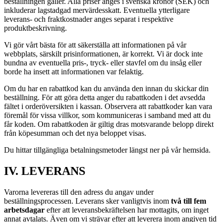
beställningen gäller. Alla priser anges i svenska kronor (SEK) och
inkluderar lagstadgad mervärdesskatt. Eventuella ytterligare
leverans- och fraktkostnader anges separat i respektive
produktbeskrivning.
Vi gör vårt bästa för att säkerställa att informationen på vår
webbplats, särskilt prisinformationen, är korrekt. Vi är dock inte
bundna av eventuella pris-, tryck- eller stavfel om du insåg eller
borde ha insett att informationen var felaktig.
Om du har en rabattkod kan du använda den innan du skickar din
beställning. För att göra detta anger du rabattkoden i det avsedda
fältet i orderöversikten i kassan. Observera att rabattkoder kan vara
föremål för vissa villkor, som kommuniceras i samband med att du
får koden. Om rabattkoden är giltig dras motsvarande belopp direkt
från köpesumman och det nya beloppet visas.
Du hittar tillgängliga betalningsmetoder längst ner på vår hemsida.
IV. LEVERANS
Varorna levereras till den adress du angav under
beställningsprocessen. Leverans sker vanligtvis inom
två till fem
arbetsdagar
efter att leveransbekräftelsen har mottagits, om inget
annat avtalats. Även om vi strävar efter att leverera inom angiven tid