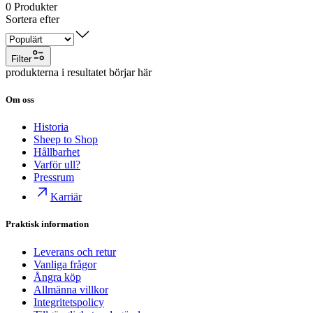
0
Produkter
Sortera efter
Filter
produkterna i resultatet börjar här
Om oss
Historia
Sheep to Shop
Hållbarhet
Varför ull?
Pressrum
Karriär
Praktisk information
Leverans och retur
Vanliga frågor
Ångra köp
Allmänna villkor
Integritetspolicy