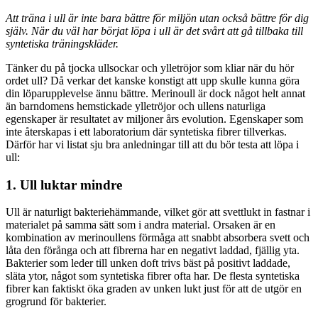
Att träna i ull är inte bara bättre för miljön utan också bättre för dig
själv. När du väl har börjat löpa i ull är det svårt att gå tillbaka till
syntetiska träningskläder.
Tänker du på tjocka ullsockar och ylletröjor som kliar när du hör
ordet ull? Då verkar det kanske konstigt att upp skulle kunna göra
din löparupplevelse ännu bättre. Merinoull är dock något helt annat
än barndomens hemstickade ylletröjor och ullens naturliga
egenskaper är resultatet av miljoner års evolution. Egenskaper som
inte återskapas i ett laboratorium där syntetiska fibrer tillverkas.
Därför har vi listat sju bra anledningar till att du bör testa att löpa i
ull:
1. Ull luktar mindre
Ull är naturligt bakteriehämmande, vilket gör att svettlukt in fastnar i
materialet på samma sätt som i andra material. Orsaken är en
kombination av merinoullens förmåga att snabbt absorbera svett och
låta den förånga och att fibrerna har en negativt laddad, fjällig yta.
Bakterier som leder till unken doft trivs bäst på positivt laddade,
släta ytor, något som syntetiska fibrer ofta har. De flesta syntetiska
fibrer kan faktiskt öka graden av unken lukt just för att de utgör en
grogrund för bakterier.