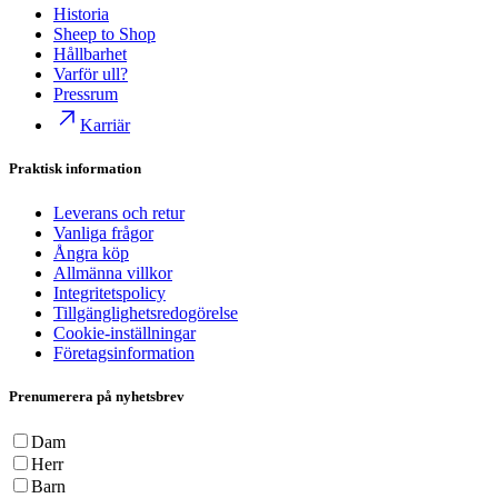
Historia
Sheep to Shop
Hållbarhet
Varför ull?
Pressrum
Karriär
Praktisk information
Leverans och retur
Vanliga frågor
Ångra köp
Allmänna villkor
Integritetspolicy
Tillgänglighetsredogörelse
Cookie-inställningar
Företagsinformation
Prenumerera på nyhetsbrev
Dam
Herr
Barn