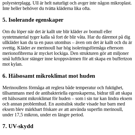
polyesterplagg. Ull är helt naturligt och avger inte någon mikroplast.
Inte heller behöver du tvätta kläderna lika ofta.
5. Isolerande egenskaper
Om du löper när det är kallt ute blir kläder av bomull eller
syntetmaterial tyger kalla så fort de blir våta. Har du däremot på dig
ullkläder kan du ta en paus utomhus – även om det är kallt och du är
svettig. Kläder av merinoull har hög isoleringsförmåga eftersom
merionofibrerna är mycket lockiga. Den strukturen gör att miljoner
små luftfickor stänger inne kroppsvärmen för att skapa en buffertzon
mot kylan.
6. Hälsosamt mikroklimat mot huden
Merinoullens förmåga att reglera både temperatur och fuktighet,
tillsammans med de antibakteriella egenskaperna, bidrar till att skapa
ett hälsosamt mikroklimat för huden – som i sin tur kan lindra eksem
och annan problemhud. En australisk studie visade hur barn med
eksem blev märkbart friskare av att använda superfin merinoull,
under 17,5 mikron, under en längre period.
7. UV-skydd