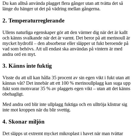
Du kan alltså använda plagget flera gånger utan att tvätta det så
länge du hänger ut det på vädring mellan gångerna.
2. Temperaturreglerande
Ullens naturliga egenskaper gör att den värmer dig när det är kallt
och känns svalkande när det är varmt. Det beror på att merinoull är
mycket hydrofil – den absorberar eller släpper ut fukt beroende på
vad som behövs. Att ull endast ska användas på vintern är med
andra ord en myt.
3. Känns inte fuktig
Visste du att ull kan hålla 35 procent av sin egen vikt i fukt utan att
kännas våt? Det innebär att ett 100 % merinoullplagg kan suga upp
fukt som motsvarar 35 % av plaggets egen vikt – utan att det känns
obehagligt.
Med andra ord blir inte ullplagg fuktiga och en ulltröja klistrar sig
inte mot kroppen när du blir svettig.
4. Skonar miljön
Det släpps ut extremt mycket mikroplast i havet när man tvättar