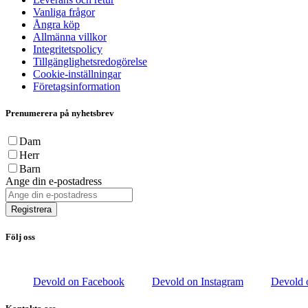
Vanliga frågor
Ångra köp
Allmänna villkor
Integritetspolicy
Tillgänglighetsredogörelse
Cookie-inställningar
Företagsinformation
Prenumerera på nyhetsbrev
Dam
Herr
Barn
Ange din e-postadress
Registrera
Följ oss
Devold on Facebook
Devold on Instagram
Devold 