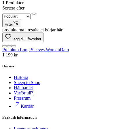
1
Produkter
Sortera efter
Filter
produkterna i resultatet börjar här
Lägg till i favoriter
Premium Long Sleeves Woman
Dam
1 199 kr
Om oss
Historia
Sheep to Shop
Hållbarhet
Varför ull?
Pressrum
Karriär
Praktisk information
Leverans och retur