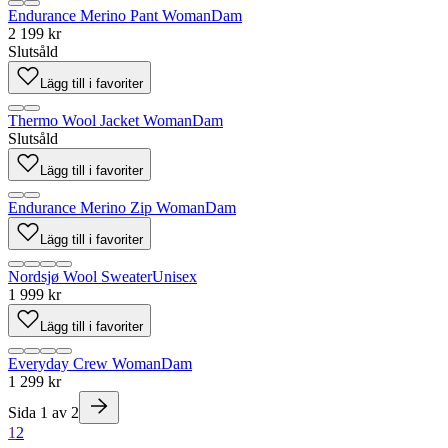
Endurance Merino Pant Woman
Dam
2 199 kr
Slutsåld
Lägg till i favoriter
Thermo Wool Jacket Woman
Dam
Slutsåld
Lägg till i favoriter
Endurance Merino Zip Woman
Dam
Lägg till i favoriter
Nordsjø Wool Sweater
Unisex
1 999 kr
Lägg till i favoriter
Everyday Crew Woman
Dam
1 299 kr
Sida
1
av
2
1
2