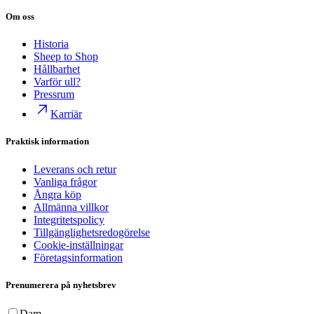
Om oss
Historia
Sheep to Shop
Hållbarhet
Varför ull?
Pressrum
Karriär
Praktisk information
Leverans och retur
Vanliga frågor
Ångra köp
Allmänna villkor
Integritetspolicy
Tillgänglighetsredogörelse
Cookie-inställningar
Företagsinformation
Prenumerera på nyhetsbrev
Dam