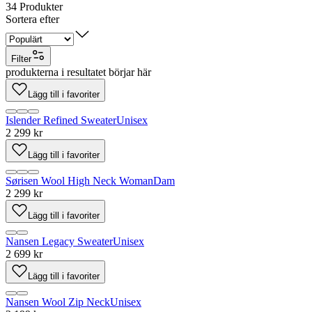
34
Produkter
Sortera efter
Filter
produkterna i resultatet börjar här
Lägg till i favoriter
Islender Refined Sweater
Unisex
2 299 kr
Lägg till i favoriter
Sørisen Wool High Neck Woman
Dam
2 299 kr
Lägg till i favoriter
Nansen Legacy Sweater
Unisex
2 699 kr
Lägg till i favoriter
Nansen Wool Zip Neck
Unisex