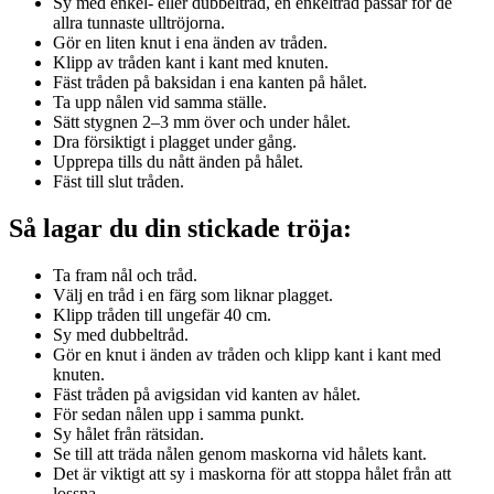
Sy med enkel- eller dubbeltråd, en enkeltråd passar för de
allra tunnaste ulltröjorna.
Gör en liten knut i ena änden av tråden.
Klipp av tråden kant i kant med knuten.
Fäst tråden på baksidan i ena kanten på hålet.
Ta upp nålen vid samma ställe.
Sätt stygnen 2–3 mm över och under hålet.
Dra försiktigt i plagget under gång.
Upprepa tills du nått änden på hålet.
Fäst till slut tråden.
Så lagar du din stickade tröja:
Ta fram nål och tråd.
Välj en tråd i en färg som liknar plagget.
Klipp tråden till ungefär 40 cm.
Sy med dubbeltråd.
Gör en knut i änden av tråden och klipp kant i kant med
knuten.
Fäst tråden på avigsidan vid kanten av hålet.
För sedan nålen upp i samma punkt.
Sy hålet från rätsidan.
Se till att träda nålen genom maskorna vid hålets kant.
Det är viktigt att sy i maskorna för att stoppa hålet från att
lossna.