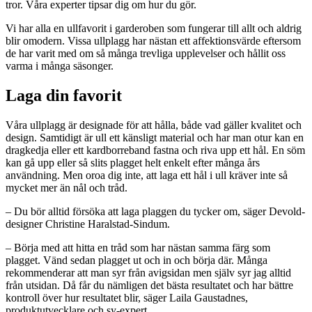
tror. Våra experter tipsar dig om hur du gör.
Vi har alla en ullfavorit i garderoben som fungerar till allt och aldrig
blir omodern. Vissa ullplagg har nästan ett affektionsvärde eftersom
de har varit med om så många trevliga upplevelser och hållit oss
varma i många säsonger.
Laga din favorit
Våra ullplagg är designade för att hålla, både vad gäller kvalitet och
design. Samtidigt är ull ett känsligt material och har man otur kan en
dragkedja eller ett kardborreband fastna och riva upp ett hål. En söm
kan gå upp eller så slits plagget helt enkelt efter många års
användning. Men oroa dig inte, att laga ett hål i ull kräver inte så
mycket mer än nål och tråd.
– Du bör alltid försöka att laga plaggen du tycker om, säger Devold-
designer Christine Haralstad-Sindum.
– Börja med att hitta en tråd som har nästan samma färg som
plagget. Vänd sedan plagget ut och in och börja där. Många
rekommenderar att man syr från avigsidan men själv syr jag alltid
från utsidan. Då får du nämligen det bästa resultatet och har bättre
kontroll över hur resultatet blir, säger Laila Gaustadnes,
produktutvecklare och sy-expert.