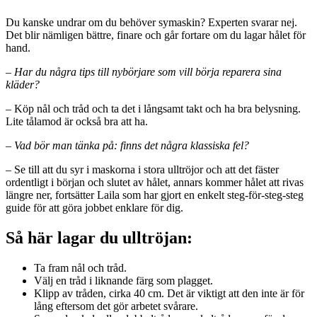
Du kanske undrar om du behöver symaskin? Experten svarar nej.
Det blir nämligen bättre, finare och går fortare om du lagar hålet för
hand.
–
Har du några tips till nybörjare som vill börja reparera sina
kläder?
– Köp nål och tråd och ta det i långsamt takt och ha bra belysning.
Lite tålamod är också bra att ha.
–
Vad bör man tänka på: finns det några klassiska fel?
– Se till att du syr i maskorna i stora ulltröjor och att det fäster
ordentligt i början och slutet av hålet, annars kommer hålet att rivas
längre ner, fortsätter Laila som har gjort en enkelt steg-för-steg-steg
guide för att göra jobbet enklare för dig.
Så här lagar du ulltröjan:
Ta fram nål och tråd.
Välj en tråd i liknande färg som plagget.
Klipp av tråden, cirka 40 cm. Det är viktigt att den inte är för
lång eftersom det gör arbetet svårare.