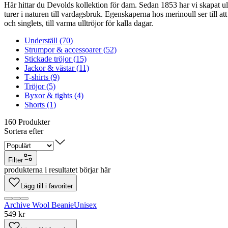
Här hittar du Devolds kollektion för dam. Sedan 1853 har vi skapat ull
turer i naturen till vardagsbruk. Egenskaperna hos merinoull ser till att
och singlets, till varma ulltröjor för kalla dagar.
Underställ (70)
Strumpor & accessoarer (52)
Stickade tröjor (15)
Jackor & västar (11)
T-shirts (9)
Tröjor (5)
Byxor & tights (4)
Shorts (1)
160
Produkter
Sortera efter
Filter
produkterna i resultatet börjar här
Lägg till i favoriter
Archive Wool Beanie
Unisex
549 kr