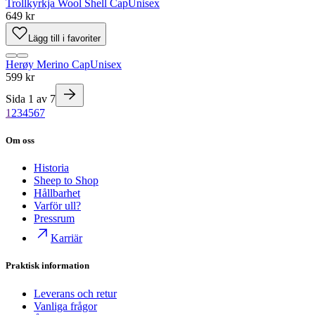
Trollkyrkja Wool Shell Cap
Unisex
649 kr
Lägg till i favoriter
Herøy Merino Cap
Unisex
599 kr
Sida
1
av
7
1
2
3
4
5
6
7
Om oss
Historia
Sheep to Shop
Hållbarhet
Varför ull?
Pressrum
Karriär
Praktisk information
Leverans och retur
Vanliga frågor