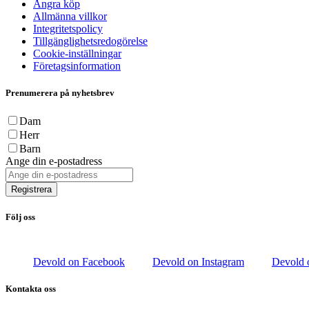
Ångra köp
Allmänna villkor
Integritetspolicy
Tillgänglighetsredogörelse
Cookie-inställningar
Företagsinformation
Prenumerera på nyhetsbrev
Dam
Herr
Barn
Ange din e-postadress
Registrera
Följ oss
Devold on Facebook
Devold on Instagram
Devold 
Kontakta oss