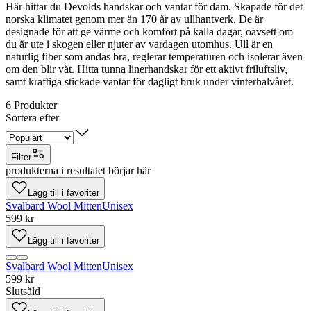
Här hittar du Devolds handskar och vantar för dam. Skapade för det
norska klimatet genom mer än 170 år av ullhantverk. De är
designade för att ge värme och komfort på kalla dagar, oavsett om
du är ute i skogen eller njuter av vardagen utomhus. Ull är en
naturlig fiber som andas bra, reglerar temperaturen och isolerar även
om den blir våt. Hitta tunna linerhandskar för ett aktivt friluftsliv,
samt kraftiga stickade vantar för dagligt bruk under vinterhalvåret.
6
Produkter
Sortera efter
Filter
produkterna i resultatet börjar här
Lägg till i favoriter
Svalbard Wool Mitten
Unisex
599 kr
Lägg till i favoriter
Svalbard Wool Mitten
Unisex
599 kr
Slutsåld