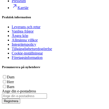
Pressrum
Karriär
Praktisk information
Leverans och retur
Vanliga frågor
Ångra köp
Allmänna villkor
Integritetspolicy
Tillgänglighetsredogörelse
Cookie-inställningar
Företagsinformation
Prenumerera på nyhetsbrev
Dam
Herr
Barn
Ange din e-postadress
Registrera