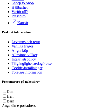
Sheep to Shop
Hållbarhet
Varför ull?
Pressrum
Karriär
Praktisk information
Leverans och retur
Vanliga frågor
Ångra köp
Allmänna villkor
Integritetspolicy
Tillgänglighetsredogörelse
Cookie-inställningar
Företagsinformation
Prenumerera på nyhetsbrev
Dam
Herr
Barn
Ange din e-postadress