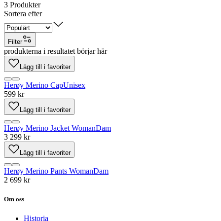
3
Produkter
Sortera efter
Filter
produkterna i resultatet börjar här
Lägg till i favoriter
Herøy Merino Cap
Unisex
599 kr
Lägg till i favoriter
Herøy Merino Jacket Woman
Dam
3 299 kr
Lägg till i favoriter
Herøy Merino Pants Woman
Dam
2 699 kr
Om oss
Historia