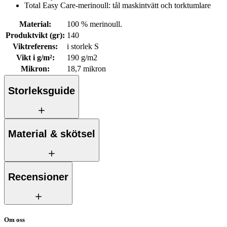
Total Easy Care-merinoull: tål maskintvätt och torktumlare
Material
:
100 % merinoull.
Produktvikt (gr)
:
140
Viktreferens
:
i storlek S
Vikt i g/m²
:
190 g/m2
Mikron
:
18,7 mikron
Storleksguide
Material & skötsel
Recensioner
Om oss