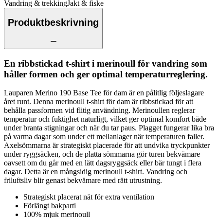
Vandring & trekking
Jakt & fiske
Produktbeskrivning
En ribbstickad t-shirt i merinoull för vandring som
håller formen och ger optimal temperaturreglering.
Lauparen Merino 190 Base Tee för dam är en pålitlig följeslagare
året runt. Denna merinoull t-shirt för dam är ribbstickad för att
behålla passformen vid flitig användning. Merinoullen reglerar
temperatur och fuktighet naturligt, vilket ger optimal komfort både
under branta stigningar och när du tar paus. Plagget fungerar lika bra
på varma dagar som under ett mellanlager när temperaturen faller.
Axelsömmarna är strategiskt placerade för att undvika tryckpunkter
under ryggsäcken, och de platta sömmarna gör turen bekvämare
oavsett om du går med en lätt dagsryggsäck eller bär tungt i flera
dagar. Detta är en mångsidig merinoull t-shirt. Vandring och
friluftsliv blir genast bekvämare med rätt utrustning.
Strategiskt placerat nät för extra ventilation
Förlängt bakparti
100% mjuk merinoull