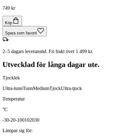
749 kr
Köp
Spara som favorit
2–5 dagars leveranstid. Fri frakt över 1 499 kr.
Utvecklad för långa dagar ute.
Tjocklek
Ultra-tunn
Tunn
Medium
Tjock
Ultra-tjock
Temperatur
°C
-30
-20
-10
0
10
20
30
Lämpar sig för
: