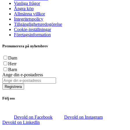
Vanliga frågor
Ångra köp
Allmänna villkor
Integritetspolicy
Tillgänglighetsredogörelse
Cookie-inställningar
Företagsinformation
Prenumerera på nyhetsbrev
Dam
Herr
Barn
Ange din e-postadress
Registrera
Följ oss
Devold on Facebook
Devold on Instagram
Devold on LinkedIn