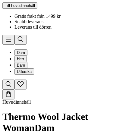
Till huvudinnehåll
Gratis frakt från 1499 kr
Snabb leverans
Leverans till dörren
Dam
Herr
Barn
Utforska
Huvudinnehåll
Thermo Wool Jacket
Woman
Dam