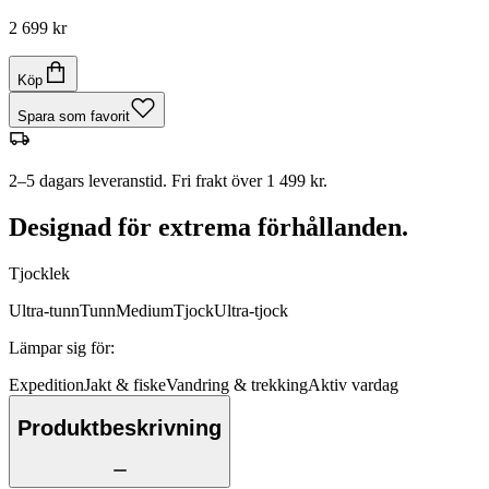
2 699 kr
Köp
Spara som favorit
2–5 dagars leveranstid. Fri frakt över 1 499 kr.
Designad för extrema förhållanden.
Tjocklek
Ultra-tunn
Tunn
Medium
Tjock
Ultra-tjock
Lämpar sig för
:
Expedition
Jakt & fiske
Vandring & trekking
Aktiv vardag
Produktbeskrivning