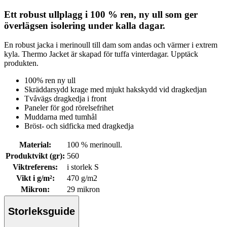
Ett robust ullplagg i 100 % ren, ny ull som ger
överlägsen isolering under kalla dagar.
En robust jacka i merinoull till dam som andas och värmer i extrem
kyla. Thermo Jacket är skapad för tuffa vinterdagar. Upptäck
produkten.
100% ren ny ull
Skräddarsydd krage med mjukt hakskydd vid dragkedjan
Tvåvägs dragkedja i front
Paneler för god rörelsefrihet
Muddarna med tumhål
Bröst- och sidficka med dragkedja
Material
:
100 % merinoull.
Produktvikt (gr)
:
560
Viktreferens
:
i storlek S
Vikt i g/m²
:
470 g/m2
Mikron
:
29 mikron
Storleksguide