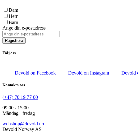
Dam
Herr
Barn
Ange din e-postadress
Registrera
Följ oss
Devold on Facebook
Devold on Instagram
Devold 
Kontakta oss
(+47) 70 19 77 00
09:00 - 15:00
Måndag - fredag
webshop@devold.no
Devold Norway AS