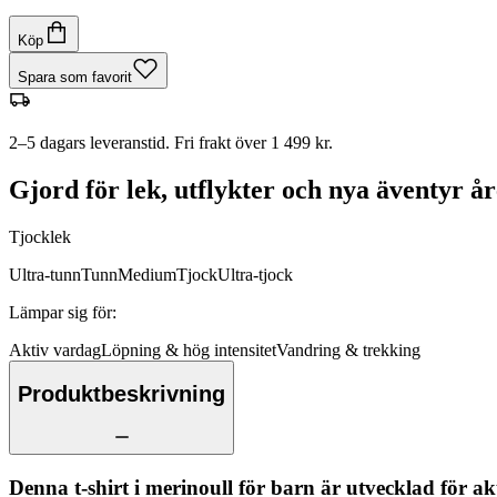
Köp
Spara som favorit
2–5 dagars leveranstid. Fri frakt över 1 499 kr.
Gjord för lek, utflykter och nya äventyr år
Tjocklek
Ultra-tunn
Tunn
Medium
Tjock
Ultra-tjock
Lämpar sig för
:
Aktiv vardag
Löpning & hög intensitet
Vandring & trekking
Produktbeskrivning
Denna t-shirt i merinoull för barn är utvecklad för akt