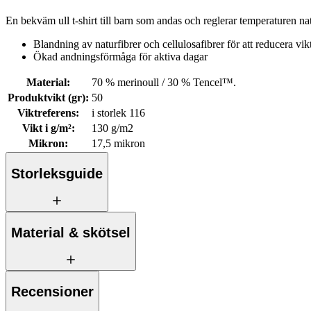
En bekväm ull t-shirt till barn som andas och reglerar temperaturen nat
Blandning av naturfibrer och cellulosafibrer för att reducera vik
Ökad andningsförmåga för aktiva dagar
Material
:
70 % merinoull / 30 % Tencel™.
Produktvikt (gr)
:
50
Viktreferens
:
i storlek 116
Vikt i g/m²
:
130 g/m2
Mikron
:
17,5 mikron
Storleksguide
Material & skötsel
Recensioner