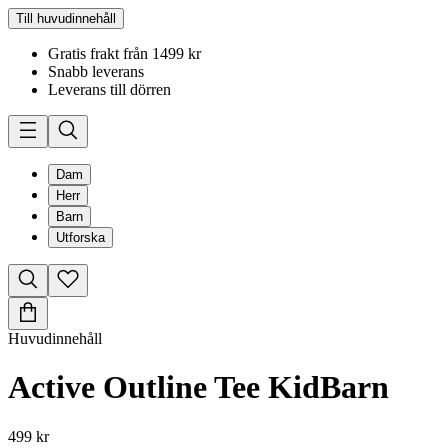
Till huvudinnehåll
Gratis frakt från 1499 kr
Snabb leverans
Leverans till dörren
Dam
Herr
Barn
Utforska
Huvudinnehåll
Active Outline Tee Kid
Barn
499 kr