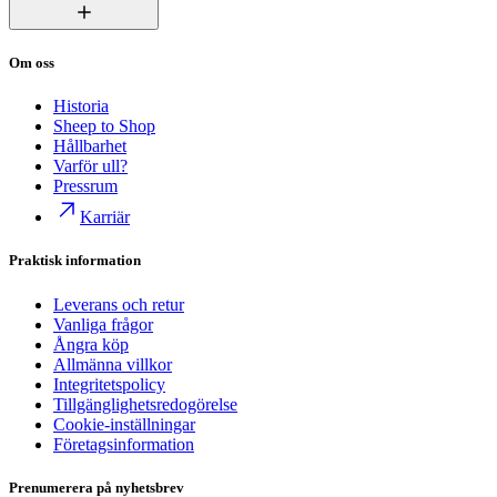
Om oss
Historia
Sheep to Shop
Hållbarhet
Varför ull?
Pressrum
Karriär
Praktisk information
Leverans och retur
Vanliga frågor
Ångra köp
Allmänna villkor
Integritetspolicy
Tillgänglighetsredogörelse
Cookie-inställningar
Företagsinformation
Prenumerera på nyhetsbrev