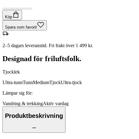
Köp
Spara som favorit
2–5 dagars leveranstid. Fri frakt över 1 499 kr.
Designad för friluftsfolk.
Tjocklek
Ultra-tunn
Tunn
Medium
Tjock
Ultra-tjock
Lämpar sig för
:
Vandring & trekking
Aktiv vardag
Produktbeskrivning