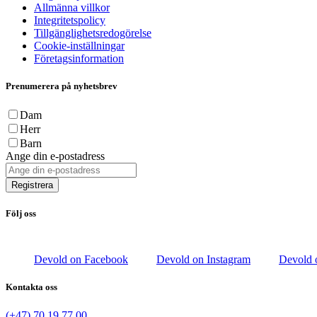
Allmänna villkor
Integritetspolicy
Tillgänglighetsredogörelse
Cookie-inställningar
Företagsinformation
Prenumerera på nyhetsbrev
Dam
Herr
Barn
Ange din e-postadress
Registrera
Följ oss
Devold on Facebook
Devold on Instagram
Devold 
Kontakta oss
(+47) 70 19 77 00