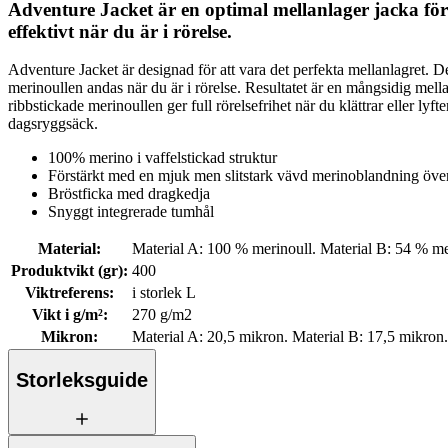
Adventure Jacket är en optimal mellanlager jacka för
effektivt när du är i rörelse.
Adventure Jacket är designad för att vara det perfekta mellanlagret. D
merinoullen andas när du är i rörelse. Resultatet är en mångsidig mell
ribbstickade merinoullen ger full rörelsefrihet när du klättrar eller l
dagsryggsäck.
100% merino i vaffelstickad struktur
Förstärkt med en mjuk men slitstark vävd merinoblandning öve
Bröstficka med dragkedja
Snyggt integrerade tumhål
Material
:
Material A: 100 % merinoull. Material B: 54 % me
Produktvikt (gr)
:
400
Viktreferens
:
i storlek L
Vikt i g/m²
:
270 g/m2
Mikron
:
Material A: 20,5 mikron. Material B: 17,5 mikron.
Storleksguide