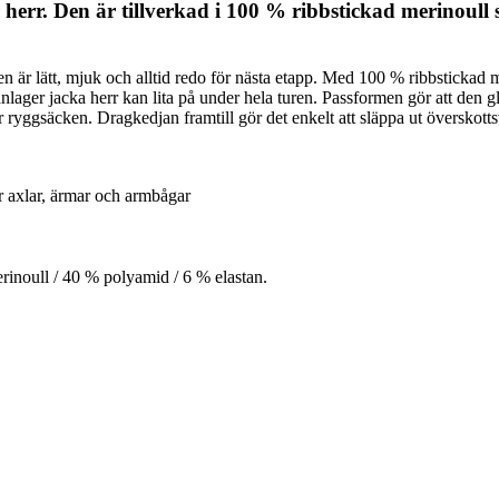
 herr. Den är tillverkad i 100 % ribbstickad merinoull
en är lätt, mjuk och alltid redo för nästa etapp. Med 100 % ribbstickad 
anlager jacka herr kan lita på under hela turen. Passformen gör att den g
yfter ryggsäcken. Dragkedjan framtill gör det enkelt att släppa ut övers
r axlar, ärmar och armbågar
rinoull / 40 % polyamid / 6 % elastan.