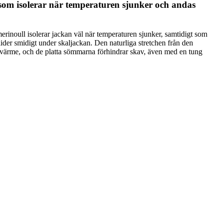
 som isolerar när temperaturen sjunker och andas
merinoull isolerar jackan väl när temperaturen sjunker, samtidigt som
lider smidigt under skaljackan. Den naturliga stretchen från den
kottsvärme, och de platta sömmarna förhindrar skav, även med en tung