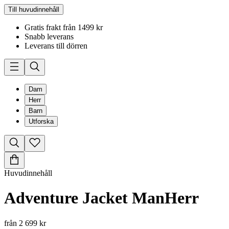
Till huvudinnehåll
Gratis frakt från 1499 kr
Snabb leverans
Leverans till dörren
Dam
Herr
Barn
Utforska
Huvudinnehåll
Adventure Jacket Man
Herr
från
2 699 kr