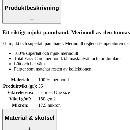
Produktbeskrivning
Ett riktigt mjukt pannband. Merinoull av den tunnast
Ett mjukt och superlätt pannband. Merinoull reglerar temperaturen na
100% superlätt och mjuk merinoull
Total Easy Care merinoull: tål maskintvätt och torktumlare
Lätt och bekväm
Färger som matchar resten av kollektionen
Material
:
100 % merinoull.
Produktvikt (gr)
:
35
Viktreferens
:
i storlek One size
Vikt i g/m²
:
150 g/m2
Mikron
:
17,5 mikron
Material & skötsel