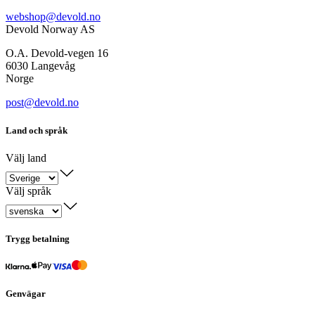
webshop@devold.no
Devold Norway AS
O.A. Devold-vegen 16
6030 Langevåg
Norge
post@devold.no
Land och språk
Välj land
Välj språk
Trygg betalning
Genvägar