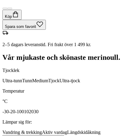
Köp
Spara som favorit
2–5 dagars leveranstid. Fri frakt över 1 499 kr.
Vår mjukaste och skönaste merinoull.
Tjocklek
Ultra-tunn
Tunn
Medium
Tjock
Ultra-tjock
Temperatur
°C
-30
-20
-10
0
10
20
30
Lämpar sig för
:
Vandring & trekking
Aktiv vardag
Längdskidåkning