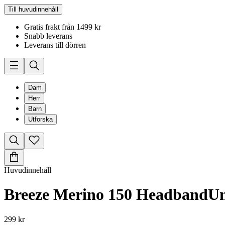
Till huvudinnehåll
Gratis frakt från 1499 kr
Snabb leverans
Leverans till dörren
Dam
Herr
Barn
Utforska
Huvudinnehåll
Breeze Merino 150 Headband
Un
299 kr