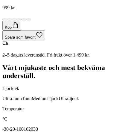
999 kr
Köp
Spara som favorit
2–5 dagars leveranstid. Fri frakt över 1 499 kr.
Vårt mjukaste och mest bekväma
underställ.
Tjocklek
Ultra-tunn
Tunn
Medium
Tjock
Ultra-tjock
Temperatur
°C
-30
-20
-10
0
10
20
30