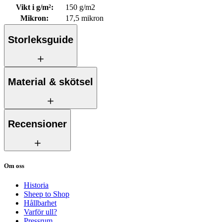
Vikt i g/m²
:
150 g/m2
Mikron
:
17,5 mikron
Storleksguide
Material & skötsel
Recensioner
Om oss
Historia
Sheep to Shop
Hållbarhet
Varför ull?
Pressrum