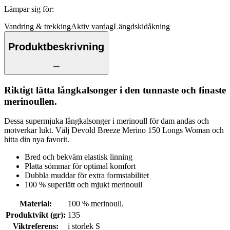
Lämpar sig för
:
Vandring & trekking
Aktiv vardag
Längdskidåkning
Produktbeskrivning
Riktigt lätta långkalsonger i den tunnaste och finaste
merinoullen.
Dessa supermjuka långkalsonger i merinoull för dam andas och
motverkar lukt. Välj Devold Breeze Merino 150 Longs Woman och
hitta din nya favorit.
Bred och bekväm elastisk linning
Platta sömmar för optimal komfort
Dubbla muddar för extra formstabilitet
100 % superlätt och mjukt merinoull
Material
:
100 % merinoull.
Produktvikt (gr)
:
135
Viktreferens
:
i storlek S