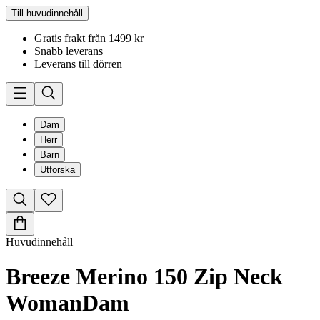
Till huvudinnehåll
Gratis frakt från 1499 kr
Snabb leverans
Leverans till dörren
Dam
Herr
Barn
Utforska
Huvudinnehåll
Breeze Merino 150 Zip Neck
Woman
Dam