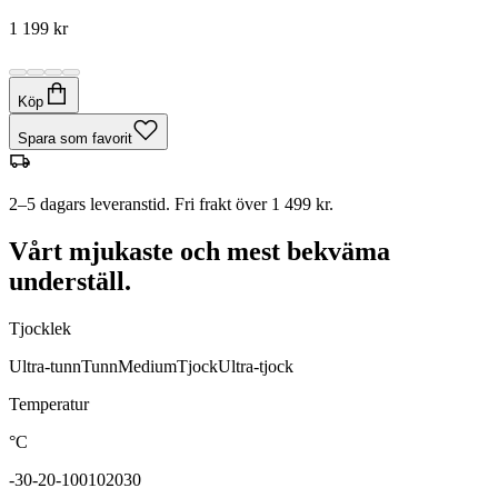
1 199 kr
Köp
Spara som favorit
2–5 dagars leveranstid. Fri frakt över 1 499 kr.
Vårt mjukaste och mest bekväma
underställ.
Tjocklek
Ultra-tunn
Tunn
Medium
Tjock
Ultra-tjock
Temperatur
°C
-30
-20
-10
0
10
20
30