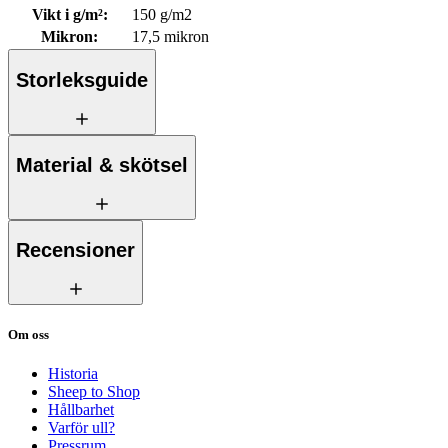
Vikt i g/m²
:
150 g/m2
Mikron
:
17,5 mikron
Storleksguide
Material & skötsel
Recensioner
Om oss
Historia
Sheep to Shop
Hållbarhet
Varför ull?
Pressrum