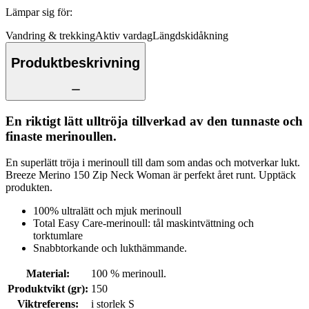
Lämpar sig för
:
Vandring & trekking
Aktiv vardag
Längdskidåkning
Produktbeskrivning
En riktigt lätt ulltröja tillverkad av den tunnaste och
finaste merinoullen.
En superlätt tröja i merinoull till dam som andas och motverkar lukt.
Breeze Merino 150 Zip Neck Woman är perfekt året runt. Upptäck
produkten.
100% ultralätt och mjuk merinoull
Total Easy Care-merinoull: tål maskintvättning och
torktumlare
Snabbtorkande och lukthämmande.
Material
:
100 % merinoull.
Produktvikt (gr)
:
150
Viktreferens
:
i storlek S