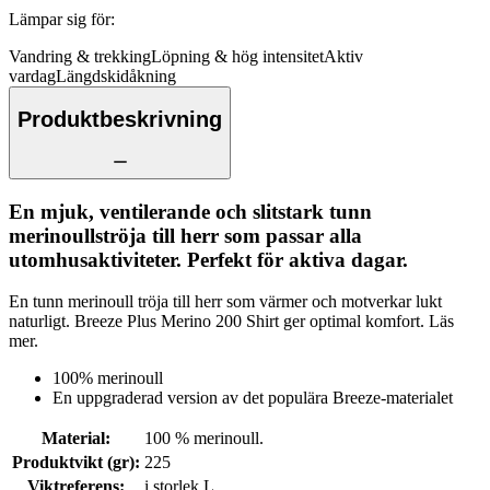
Lämpar sig för
:
Vandring & trekking
Löpning & hög intensitet
Aktiv
vardag
Längdskidåkning
Produktbeskrivning
En mjuk, ventilerande och slitstark tunn
merinoullströja till herr som passar alla
utomhusaktiviteter. Perfekt för aktiva dagar.
En tunn merinoull tröja till herr som värmer och motverkar lukt
naturligt. Breeze Plus Merino 200 Shirt ger optimal komfort. Läs
mer.
100% merinoull
En uppgraderad version av det populära Breeze-materialet
Material
:
100 % merinoull.
Produktvikt (gr)
:
225
Viktreferens
:
i storlek L