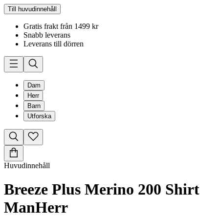
Till huvudinnehåll
Gratis frakt från 1499 kr
Snabb leverans
Leverans till dörren
Dam
Herr
Barn
Utforska
Huvudinnehåll
Breeze Plus Merino 200 Shirt
Man
Herr