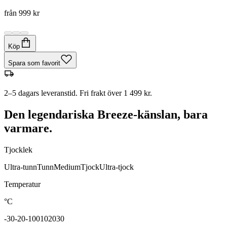
från
999 kr
Köp
Spara som favorit
2–5 dagars leveranstid. Fri frakt över 1 499 kr.
Den legendariska Breeze-känslan, bara
varmare.
Tjocklek
Ultra-tunn
Tunn
Medium
Tjock
Ultra-tjock
Temperatur
°C
-30
-20
-10
0
10
20
30