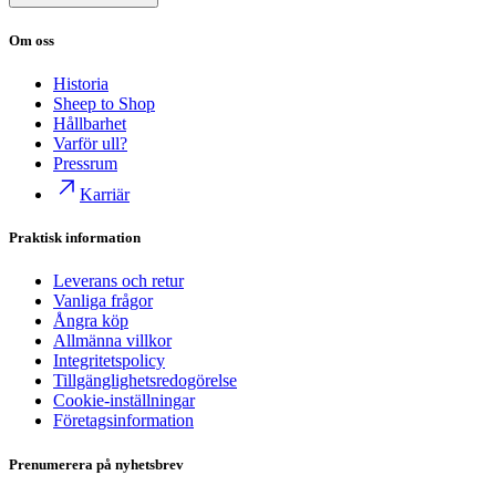
Om oss
Historia
Sheep to Shop
Hållbarhet
Varför ull?
Pressrum
Karriär
Praktisk information
Leverans och retur
Vanliga frågor
Ångra köp
Allmänna villkor
Integritetspolicy
Tillgänglighetsredogörelse
Cookie-inställningar
Företagsinformation
Prenumerera på nyhetsbrev