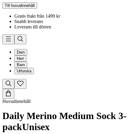
Till huvudinnehåll
Gratis frakt från 1499 kr
Snabb leverans
Leverans till dörren
Dam
Herr
Barn
Utforska
Huvudinnehåll
Daily Merino Medium Sock 3-
pack
Unisex