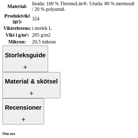
Insida: 100 % ThermoLite®. Utsida: 80 % merinoull
Material
:
/ 20 % polyamid.
Produktvikt
324
(gr)
:
Viktreferens
:
i storlek L
Vikt i g/m²
:
205 g/m2
Mikron
:
20,5 mikron
Storleksguide
Material & skötsel
Recensioner
Om oss