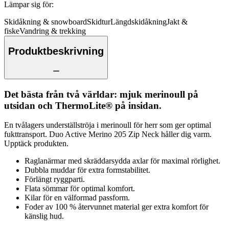
Lämpar sig för
:
Skidåkning & snowboard
Skidtur
Längdskidåkning
Jakt &
fiske
Vandring & trekking
Produktbeskrivning
Det bästa från två världar: mjuk merinoull på
utsidan och ThermoLite® på insidan.
En tvålagers underställströja i merinoull för herr som ger optimal
fukttransport. Duo Active Merino 205 Zip Neck håller dig varm.
Upptäck produkten.
Raglanärmar med skräddarsydda axlar för maximal rörlighet.
Dubbla muddar för extra formstabilitet.
Förlängt ryggparti.
Flata sömmar för optimal komfort.
Kilar för en välformad passform.
Foder av 100 % återvunnet material ger extra komfort för
känslig hud.