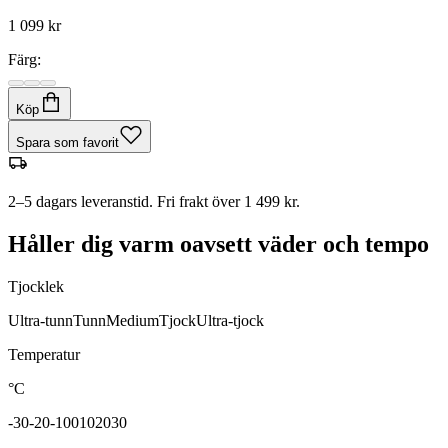
1 099 kr
Färg:
Köp
Spara som favorit
2–5 dagars leveranstid. Fri frakt över 1 499 kr.
Håller dig varm oavsett väder och tempo
Tjocklek
Ultra-tunn
Tunn
Medium
Tjock
Ultra-tjock
Temperatur
°C
-30
-20
-10
0
10
20
30