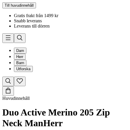
Till huvudinnehåll
Gratis frakt från 1499 kr
Snabb leverans
Leverans till dörren
Dam
Herr
Barn
Utforska
Huvudinnehåll
Duo Active Merino 205 Zip
Neck Man
Herr