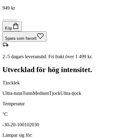
949 kr
Köp
Spara som favorit
2–5 dagars leveranstid. Fri frakt över 1 499 kr.
Utvecklad för hög intensitet.
Tjocklek
Ultra-tunn
Tunn
Medium
Tjock
Ultra-tjock
Temperatur
°C
-30
-20
-10
0
10
20
30
Lämpar sig för
: