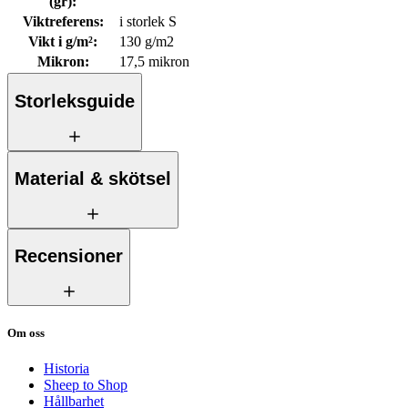
(gr)
:
Viktreferens
:
i storlek S
Vikt i g/m²
:
130 g/m2
Mikron
:
17,5 mikron
Storleksguide
Material & skötsel
Recensioner
Om oss
Historia
Sheep to Shop
Hållbarhet