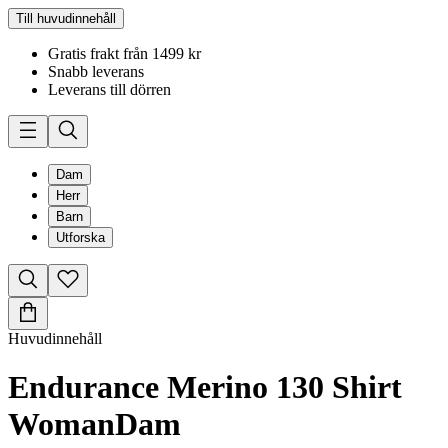
Till huvudinnehåll
Gratis frakt från 1499 kr
Snabb leverans
Leverans till dörren
Dam
Herr
Barn
Utforska
Huvudinnehåll
Endurance Merino 130 Shirt
Woman
Dam