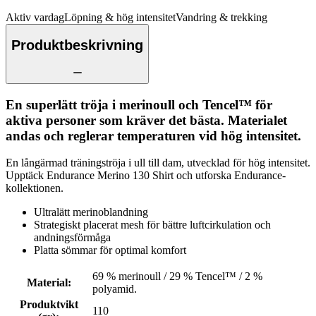
Aktiv vardag
Löpning & hög intensitet
Vandring & trekking
Produktbeskrivning
En superlätt tröja i merinoull och Tencel™ för
aktiva personer som kräver det bästa. Materialet
andas och reglerar temperaturen vid hög intensitet.
En långärmad träningströja i ull till dam, utvecklad för hög intensitet.
Upptäck Endurance Merino 130 Shirt och utforska Endurance-
kollektionen.
Ultralätt merinoblandning
Strategiskt placerat mesh för bättre luftcirkulation och
andningsförmåga
Platta sömmar för optimal komfort
69 % merinoull / 29 % Tencel™ / 2 %
Material
:
polyamid.
Produktvikt
110