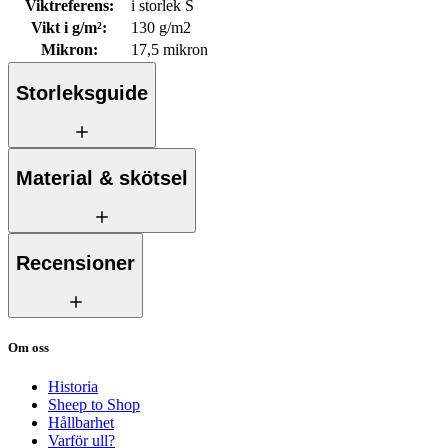
Viktreferens
:
i storlek S
Vikt i g/m²
:
130 g/m2
Mikron
:
17,5 mikron
Storleksguide
Material & skötsel
Recensioner
Om oss
Historia
Sheep to Shop
Hållbarhet
Varför ull?