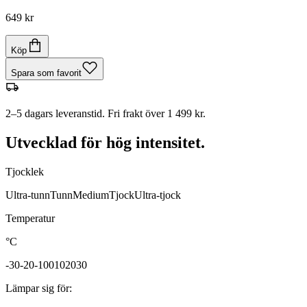
649 kr
Köp
Spara som favorit
2–5 dagars leveranstid. Fri frakt över 1 499 kr.
Utvecklad för hög intensitet.
Tjocklek
Ultra-tunn
Tunn
Medium
Tjock
Ultra-tjock
Temperatur
°C
-30
-20
-10
0
10
20
30
Lämpar sig för
: