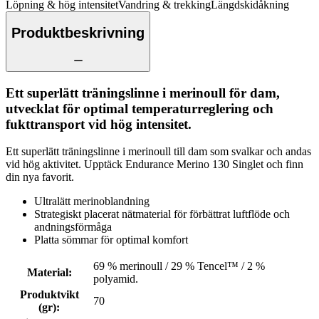
Löpning & hög intensitet
Vandring & trekking
Längdskidåkning
Produktbeskrivning
Ett superlätt träningslinne i merinoull för dam,
utvecklat för optimal temperaturreglering och
fukttransport vid hög intensitet.
Ett superlätt träningslinne i merinoull till dam som svalkar och andas
vid hög aktivitet. Upptäck Endurance Merino 130 Singlet och finn
din nya favorit.
Ultralätt merinoblandning
Strategiskt placerat nätmaterial för förbättrat luftflöde och
andningsförmåga
Platta sömmar för optimal komfort
69 % merinoull / 29 % Tencel™ / 2 %
Material
:
polyamid.
Produktvikt
70
(gr)
: