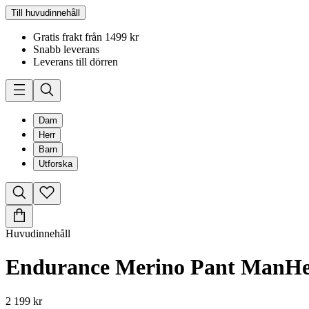
Till huvudinnehåll
Gratis frakt från 1499 kr
Snabb leverans
Leverans till dörren
Dam
Herr
Barn
Utforska
Huvudinnehåll
Endurance Merino Pant Man
He
2 199 kr