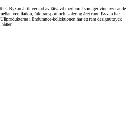
frihet. Byxan är tillverkad av tätvävd merinoull som ger vindavvisande
ellan ventilation, fukttransport och isolering året runt. Byxan har
g. Ullprodukterna i Endurance-kollektionen har ett rent designuttryck
håller.