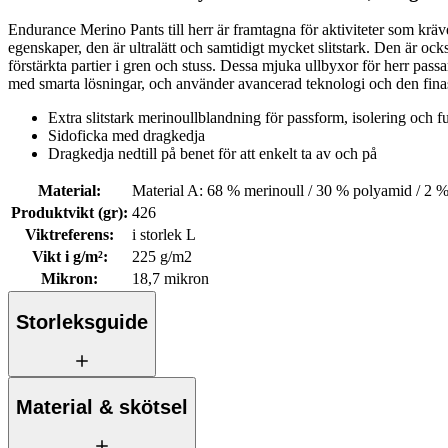
Endurance Merino Pants till herr är framtagna för aktiviteter som kräv
egenskaper, den är ultralätt och samtidigt mycket slitstark. Den är ock
förstärkta partier i gren och stuss. Dessa mjuka ullbyxor för herr pass
med smarta lösningar, och använder avancerad teknologi och den finast
Extra slitstark merinoullblandning för passform, isolering och f
Sidoficka med dragkedja
Dragkedja nedtill på benet för att enkelt ta av och på
Material
:
Material A: 68 % merinoull / 30 % polyamid / 2 % 
Produktvikt (gr)
:
426
Viktreferens
:
i storlek L
Vikt i g/m²
:
225 g/m2
Mikron
:
18,7 mikron
Storleksguide
Material & skötsel