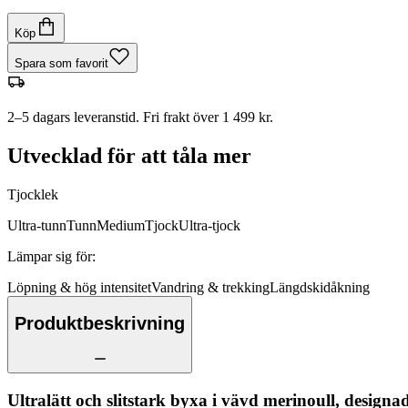
Köp
Spara som favorit
2–5 dagars leveranstid. Fri frakt över 1 499 kr.
Utvecklad för att tåla mer
Tjocklek
Ultra-tunn
Tunn
Medium
Tjock
Ultra-tjock
Lämpar sig för
:
Löpning & hög intensitet
Vandring & trekking
Längdskidåkning
Produktbeskrivning
Ultralätt och slitstark byxa i vävd merinoull, designa