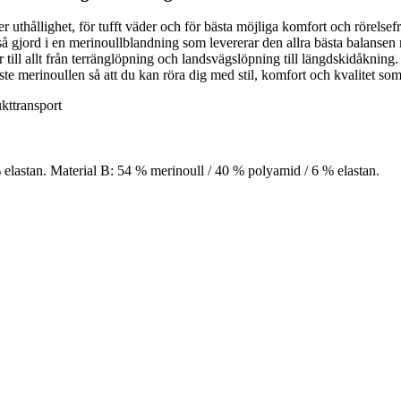
er uthållighet, för tufft väder och för bästa möjliga komfort och rörelse
så gjord i en merinoullblandning som levererar den allra bästa balansen m
ar till allt från terränglöpning och landsvägslöpning till längdskidåknin
e merinoullen så att du kan röra dig med stil, komfort och kvalitet som 
ukttransport
elastan. Material B: 54 % merinoull / 40 % polyamid / 6 % elastan.