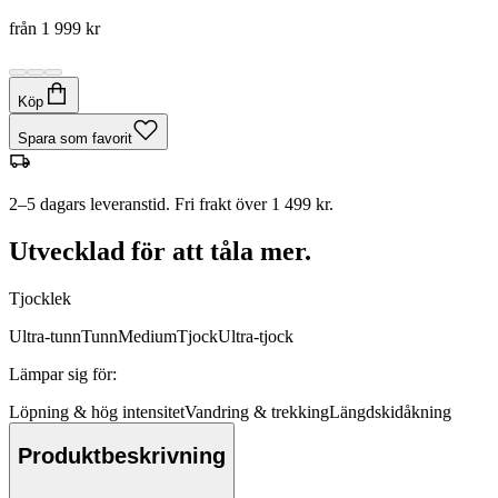
från
1 999 kr
Köp
Spara som favorit
2–5 dagars leveranstid. Fri frakt över 1 499 kr.
Utvecklad för att tåla mer.
Tjocklek
Ultra-tunn
Tunn
Medium
Tjock
Ultra-tjock
Lämpar sig för
:
Löpning & hög intensitet
Vandring & trekking
Längdskidåkning
Produktbeskrivning