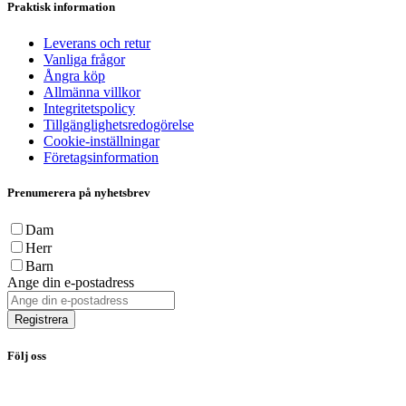
Praktisk information
Leverans och retur
Vanliga frågor
Ångra köp
Allmänna villkor
Integritetspolicy
Tillgänglighetsredogörelse
Cookie-inställningar
Företagsinformation
Prenumerera på nyhetsbrev
Dam
Herr
Barn
Ange din e-postadress
Registrera
Följ oss