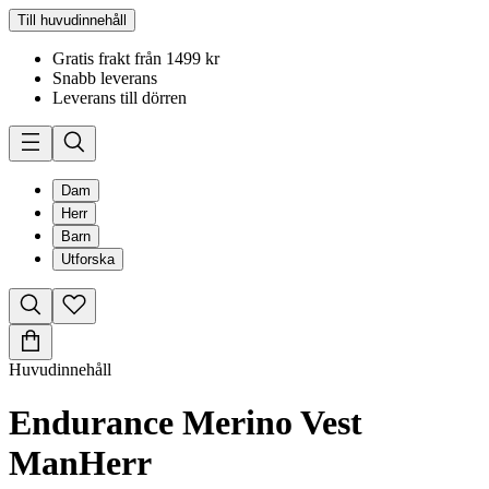
Till huvudinnehåll
Gratis frakt från 1499 kr
Snabb leverans
Leverans till dörren
Dam
Herr
Barn
Utforska
Huvudinnehåll
Endurance Merino Vest
Man
Herr