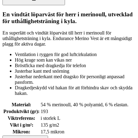
En vindtät löparväst för herr i merinoull, utvecklad
för uthållighetsträning i kyla.
En superlätt och vindtät löparväst till herr i merinoull för
uthållighetsträning i kyla. Endurance Merino Vest är ett mångsidigt
plagg för aktiva dagar.
Ventilation i ryggen för god luftcirkulation
Hög krage som kan vikas ner
Bröstficka med dragkedja för telefon
Justerbar kant med snörning
Justerbar nederkant med dragsko för personligt anpassad
passform.
Dragkedjeskydd vid hakan för att förhindra skav och skydda
hakan.
Material
:
54 % merinoull, 40 % polyamid, 6 % elastan.
Produktvikt (gr)
:
193
Viktreferens
:
i storlek L
Vikt i g/m²
:
135 g/m2
Mikron
:
17,5 mikron