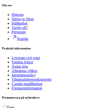
Om oss
Historia
Sheep to Shop
Hållbarhet
Varför ull?
Pressrum
Karriär
Praktisk information
Leverans och retur
Vanliga frågor
Ångra köp
Allmänna villkor
Integritetspolicy
Tillgänglighetsredogörelse
Cookie-inställningar
Företagsinformation
Prenumerera på nyhetsbrev
Dam