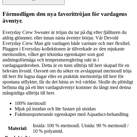
Förmodligen den nya favorittröjan för vardagens
äventyr.
Everyday Crew Sweater är tröjan du tar på dig efter fjällturen du
aldrig glömmer, eller innan nästa äventyr börjar. Vår Devold
Everyday Crew Man gör vardagen både varmare och mer flexibel.
Plaggen i Everyday-kollektionen är tillverkade av den mjukaste
merinoullen, vilket ger tekniska egenskaper som god
andningsförmåga och temperaturreglering rakt in i
vardagsgarderoben. Detta är en tunn ulltröja till herr skapad för en
bekväm livsstil. Oavsett om du söker en avslappnad merinoull tröja
till herr för lugna dagar eller en praktisk merinotröja till herr för
spontana utflykter, får du det bästa av två världar. Skulle du plötsligt
befinna dig på ett litet vardagsäventyr kommer du långt med denna
mångsidiga ulltröja till herr.
100% merinoull
Mjuk på insidan och lite fastare på utsidan
Fukttransporterande egenskaper med Aquaduct-behandling
Insida: 100 % merinoull. Utsida: 90 % merinoull /
Material
:
10 % polyamid.