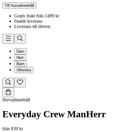
Till huvudinnehåll
Gratis frakt från 1499 kr
Snabb leverans
Leverans till dörren
Dam
Herr
Barn
Utforska
Huvudinnehåll
Everyday Crew Man
Herr
från
839 kr