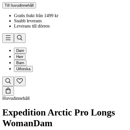
Till huvudinnehåll
Gratis frakt från 1499 kr
Snabb leverans
Leverans till dörren
Dam
Herr
Barn
Utforska
Huvudinnehåll
Expedition Arctic Pro Longs
Woman
Dam