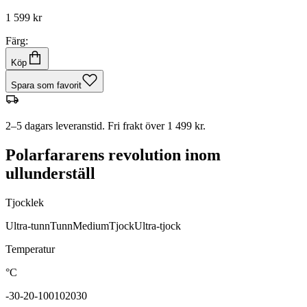
1 599 kr
Färg:
Köp
Spara som favorit
2–5 dagars leveranstid. Fri frakt över 1 499 kr.
Polarfararens revolution inom
ullunderställ
Tjocklek
Ultra-tunn
Tunn
Medium
Tjock
Ultra-tjock
Temperatur
°C
-30
-20
-10
0
10
20
30