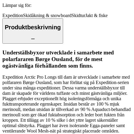
Lämpar sig för
:
Expedition
Skidåkning & snowboard
Skidtur
Jakt & fiske
Produktbeskrivning
Underställsbyxor utvecklade i samarbete med
polarfararen Børge Ousland, för de mest
ogästvänliga förhållanden som finns.
Expedition Arctic Pro Longs till dam är utvecklade i samarbete med
polfararen Børge Ousland, som har förlitat sig på Expedition-serien
under sina många expeditioner. Dessa varma underställsbyxor till
dam är skapade för världens tuffaste och minst gästvänliga miljöer.
Plagget erbjuder exceptionellt hög isoleringsförmåga och unika
fukttransporterande egenskaper. Insidan består av 100 % mjuk
merinoull, medan utsidan är tillverkad av 90 % Aquaduct-behandlad
merinoull som ger ökad fuktabsorption och leder bort fukten från
kroppen. Ett tillägg av 10 % silke i det yttre lagret säkerställer
optimal slitstyrka. Plagget har även isolerande Egga-paneler samt
ventilerande Wool Mesh-nät på strategiskt placerade områden.