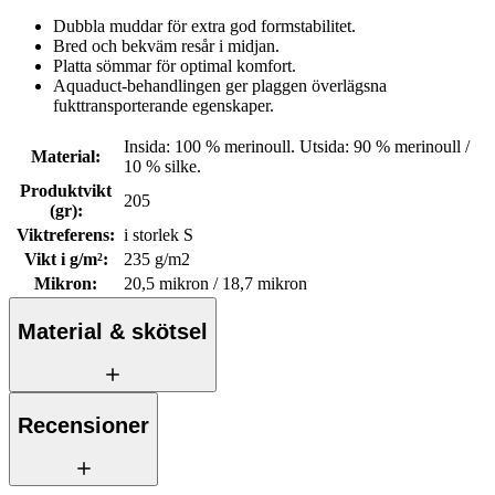
Dubbla muddar för extra god formstabilitet.
Bred och bekväm resår i midjan.
Platta sömmar för optimal komfort.
Aquaduct-behandlingen ger plaggen överlägsna
fukttransporterande egenskaper.
Insida: 100 % merinoull. Utsida: 90 % merinoull /
Material
:
10 % silke.
Produktvikt
205
(gr)
:
Viktreferens
:
i storlek S
Vikt i g/m²
:
235 g/m2
Mikron
:
20,5 mikron / 18,7 mikron
Material & skötsel
Recensioner