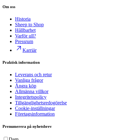
Om oss
Historia
Sheep to Shop
Hållbarhet
Varför ull?
Pressrum
Karriär
Praktisk information
Leverans och retur
Vanliga frågor
Ångra köp
Allmänna villkor
Integritetspolicy
Tillgänglighetsredogörelse
Cookie-inställningar
Företagsinformation
Prenumerera på nyhetsbrev
Dam