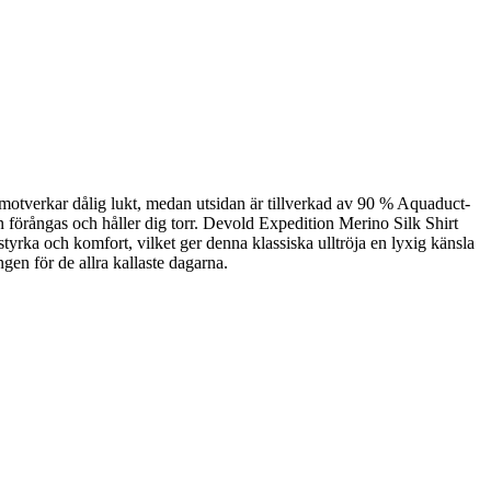
t motverkar dålig lukt, medan utsidan är tillverkad av 90 % Aquaduct-
n förångas och håller dig torr. Devold Expedition Merino Silk Shirt
itstyrka och komfort, vilket ger denna klassiska ulltröja en lyxig känsla
gen för de allra kallaste dagarna.