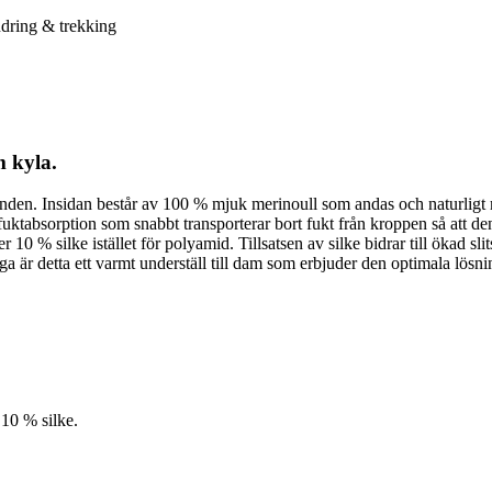
dring & trekking
m kyla.
ållanden. Insidan består av 100 % mjuk merinoull som andas och naturlig
uktabsorption som snabbt transporterar bort fukt från kroppen så att de
 10 % silke istället för polyamid. Tillsatsen av silke bidrar till ökad sl
a är detta ett varmt underställ till dam som erbjuder den optimala lösnin
 10 % silke.