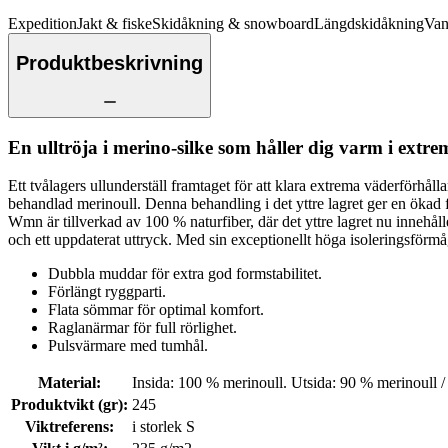
Expedition
Jakt & fiske
Skidåkning & snowboard
Längdskidåkning
Van
Produktbeskrivning
En ulltröja i merino-silke som håller dig varm i extre
Ett tvålagers ullunderställ framtaget för att klara extrema väderförh
behandlad merinoull. Denna behandling i det yttre lagret ger en ökad f
Wmn är tillverkad av 100 % naturfiber, där det yttre lagret nu innehåller
och ett uppdaterat uttryck. Med sin exceptionellt höga isoleringsförmåg
Dubbla muddar för extra god formstabilitet.
Förlängt ryggparti.
Flata sömmar för optimal komfort.
Raglanärmar för full rörlighet.
Pulsvärmare med tumhål.
Material
:
Insida: 100 % merinoull. Utsida: 90 % merinoull /
Produktvikt (gr)
:
245
Viktreferens
:
i storlek S