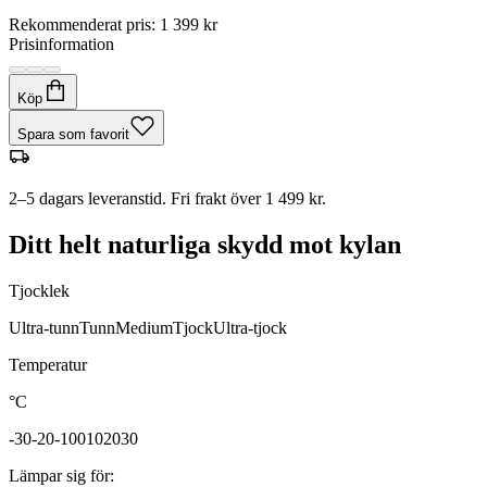
Rekommenderat pris
:
1 399 kr
Prisinformation
Köp
Spara som favorit
2–5 dagars leveranstid. Fri frakt över 1 499 kr.
Ditt helt naturliga skydd mot kylan
Tjocklek
Ultra-tunn
Tunn
Medium
Tjock
Ultra-tjock
Temperatur
°C
-30
-20
-10
0
10
20
30
Lämpar sig för
: