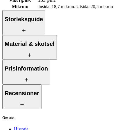
Vikt i g/m²
:
235 g/m2
Mikron
:
Insida: 18,7 mikron. Utsida: 20,5 mikron
Storleksguide
Material & skötsel
Prisinformation
Recensioner
Om oss
Historia