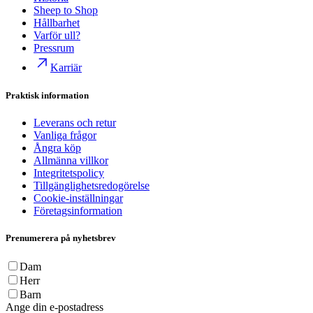
Sheep to Shop
Hållbarhet
Varför ull?
Pressrum
Karriär
Praktisk information
Leverans och retur
Vanliga frågor
Ångra köp
Allmänna villkor
Integritetspolicy
Tillgänglighetsredogörelse
Cookie-inställningar
Företagsinformation
Prenumerera på nyhetsbrev
Dam
Herr
Barn
Ange din e-postadress