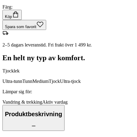
Färg:
Köp
Spara som favorit
2–5 dagars leveranstid. Fri frakt över 1 499 kr.
En helt ny typ av komfort.
Tjocklek
Ultra-tunn
Tunn
Medium
Tjock
Ultra-tjock
Lämpar sig för
:
Vandring & trekking
Aktiv vardag
Produktbeskrivning