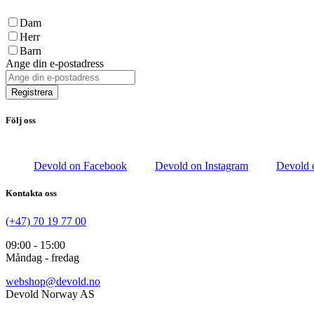
Dam
Herr
Barn
Ange din e-postadress
Registrera
Följ oss
Devold on Facebook
Devold on Instagram
Devold 
Kontakta oss
(+47) 70 19 77 00
09:00 - 15:00
Måndag - fredag
webshop@devold.no
Devold Norway AS