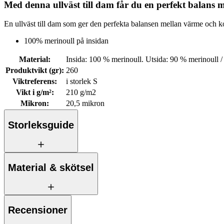
Med denna ullväst till dam får du en perfekt balans 
En ullväst till dam som ger den perfekta balansen mellan värme och k
100% merinoull på insidan
Material
:
Insida: 100 % merinoull. Utsida: 90 % merinoull 
Produktvikt (gr)
:
260
Viktreferens
:
i storlek S
Vikt i g/m²
:
210 g/m2
Mikron
:
20,5 mikron
Storleksguide
Material & skötsel
Recensioner