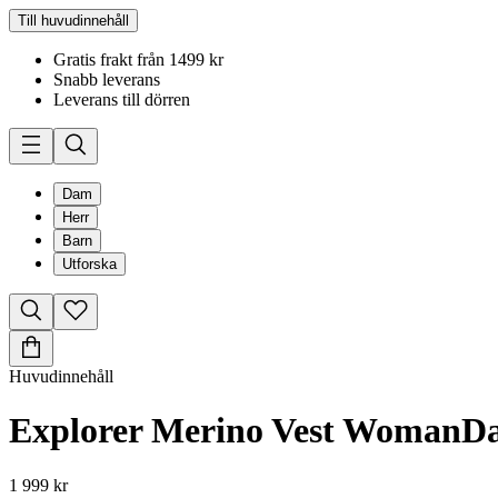
Till huvudinnehåll
Gratis frakt från 1499 kr
Snabb leverans
Leverans till dörren
Dam
Herr
Barn
Utforska
Huvudinnehåll
Explorer Merino Vest Woman
D
1 999 kr