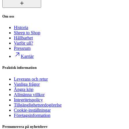
Om oss
Historia
Sheep to Shop
Hållbarhet
Varför ull?
Pressrum
Karriär
Praktisk information
Leverans och retur
Vanliga frågor
Ångra köp
Allmänna villkor
Integritetspolicy
Tillgänglighetsredogörelse
Cookie-inställningar
Företagsinformation
Prenumerera på nyhetsbrev