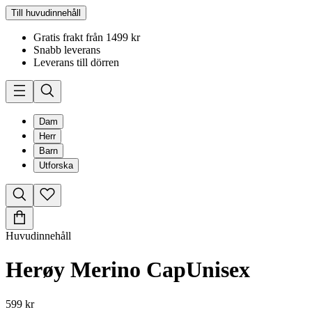
Till huvudinnehåll
Gratis frakt från 1499 kr
Snabb leverans
Leverans till dörren
Dam
Herr
Barn
Utforska
Huvudinnehåll
Herøy Merino Cap
Unisex
599 kr