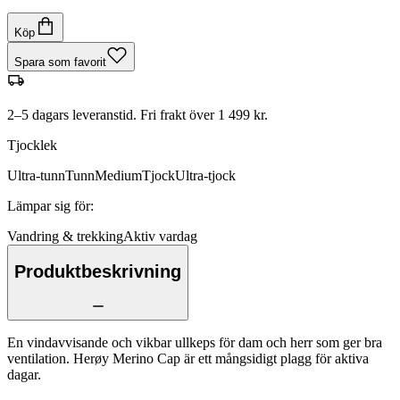
Köp
Spara som favorit
2–5 dagars leveranstid. Fri frakt över 1 499 kr.
Tjocklek
Ultra-tunn
Tunn
Medium
Tjock
Ultra-tjock
Lämpar sig för
:
Vandring & trekking
Aktiv vardag
Produktbeskrivning
En vindavvisande och vikbar ullkeps för dam och herr som ger bra
ventilation. Herøy Merino Cap är ett mångsidigt plagg för aktiva
dagar.