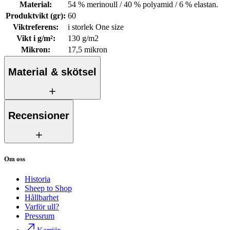
Material
:
54 % merinoull / 40 % polyamid / 6 % elastan.
Produktvikt (gr)
:
60
Viktreferens
:
i storlek One size
Vikt i g/m²
:
130 g/m2
Mikron
:
17,5 mikron
Material & skötsel
Recensioner
Om oss
Historia
Sheep to Shop
Hållbarhet
Varför ull?
Pressrum