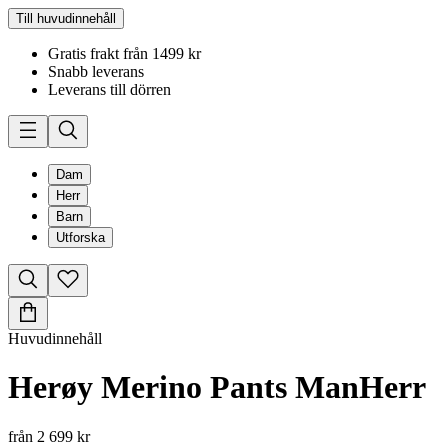
Till huvudinnehåll
Gratis frakt från 1499 kr
Snabb leverans
Leverans till dörren
Dam
Herr
Barn
Utforska
Huvudinnehåll
Herøy Merino Pants Man
Herr
från
2 699 kr