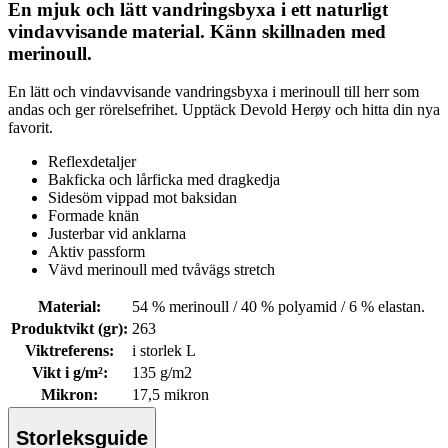
En mjuk och lätt vandringsbyxa i ett naturligt
vindavvisande material. Känn skillnaden med
merinoull.
En lätt och vindavvisande vandringsbyxa i merinoull till herr som
andas och ger rörelsefrihet. Upptäck Devold Herøy och hitta din nya
favorit.
Reflexdetaljer
Bakficka och lårficka med dragkedja
Sidesöm vippad mot baksidan
Formade knän
Justerbar vid anklarna
Aktiv passform
Vävd merinoull med tvåvägs stretch
Material
:
54 % merinoull / 40 % polyamid / 6 % elastan.
Produktvikt (gr)
:
263
Viktreferens
:
i storlek L
Vikt i g/m²
:
135 g/m2
Mikron
:
17,5 mikron
Storleksguide