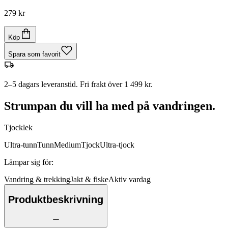
279 kr
Köp
Spara som favorit
2–5 dagars leveranstid. Fri frakt över 1 499 kr.
Strumpan du vill ha med på vandringen.
Tjocklek
Ultra-tunn
Tunn
Medium
Tjock
Ultra-tjock
Lämpar sig för
:
Vandring & trekking
Jakt & fiske
Aktiv vardag
Produktbeskrivning