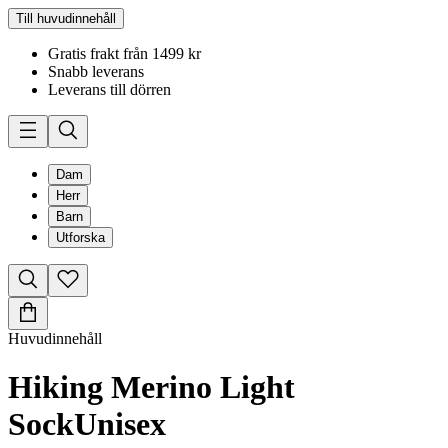
Till huvudinnehåll
Gratis frakt från 1499 kr
Snabb leverans
Leverans till dörren
Dam
Herr
Barn
Utforska
Huvudinnehåll
Hiking Merino Light
Sock
Unisex