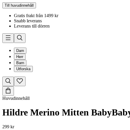
Till huvudinnehåll
Gratis frakt från 1499 kr
Snabb leverans
Leverans till dörren
Dam
Herr
Barn
Utforska
Huvudinnehåll
Hildre Merino Mitten Baby
Bab
299 kr