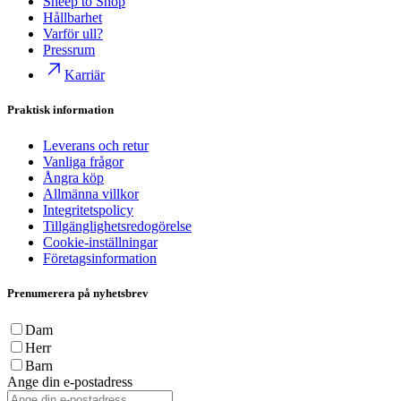
Sheep to Shop
Hållbarhet
Varför ull?
Pressrum
Karriär
Praktisk information
Leverans och retur
Vanliga frågor
Ångra köp
Allmänna villkor
Integritetspolicy
Tillgänglighetsredogörelse
Cookie-inställningar
Företagsinformation
Prenumerera på nyhetsbrev
Dam
Herr
Barn
Ange din e-postadress