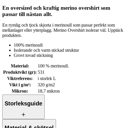
En oversized och kraftig merino overshirt som
passar till nästan allt.
En rymlig och tjock skjorta i merinoull som passar perfekt som
mellanlager eller ytterplagg. Merino Overshirt isolerar väl. Upptäck
produkten.
100% merinoull
Isolerande och varm stickad struktur
Grovt tovad stickning
Material
:
100 % merinoull.
Produktvikt (gr)
:
531
Viktreferens
:
i storlek L
Vikt i g/m²
:
320 g/m2
Mikron
:
18,7 mikron
Storleksguide
Material & skötsel