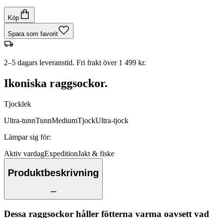
Köp
Spara som favorit
2–5 dagars leveranstid. Fri frakt över 1 499 kr.
Ikoniska raggsockor.
Tjocklek
Ultra-tunn
Tunn
Medium
Tjock
Ultra-tjock
Lämpar sig för
:
Aktiv vardag
Expedition
Jakt & fiske
Produktbeskrivning
Dessa raggsockor håller fötterna varma oavsett vad