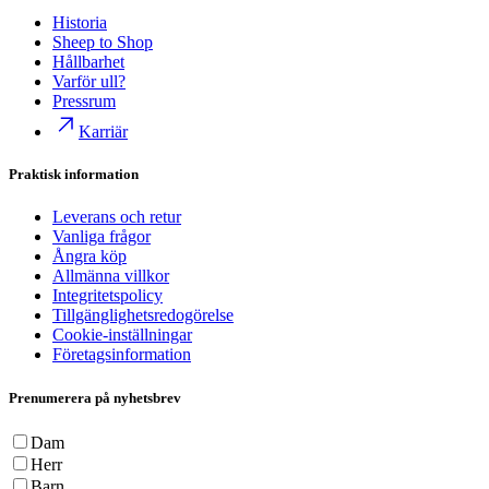
Historia
Sheep to Shop
Hållbarhet
Varför ull?
Pressrum
Karriär
Praktisk information
Leverans och retur
Vanliga frågor
Ångra köp
Allmänna villkor
Integritetspolicy
Tillgänglighetsredogörelse
Cookie-inställningar
Företagsinformation
Prenumerera på nyhetsbrev
Dam
Herr
Barn