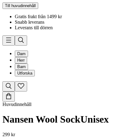
Till huvudinnehåll
Gratis frakt från 1499 kr
Snabb leverans
Leverans till dörren
Dam
Herr
Barn
Utforska
Huvudinnehåll
Nansen Wool Sock
Unisex
299 kr