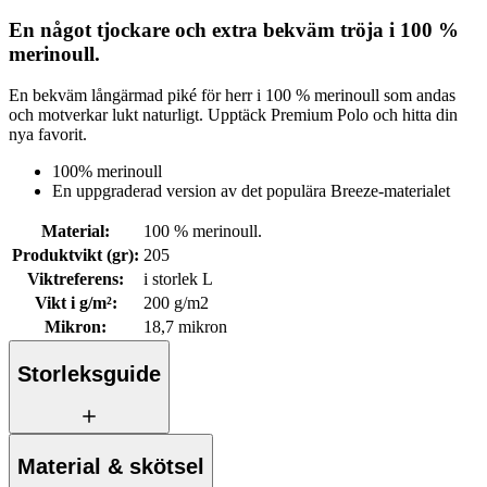
En något tjockare och extra bekväm tröja i 100 %
merinoull.
En bekväm långärmad piké för herr i 100 % merinoull som andas
och motverkar lukt naturligt. Upptäck Premium Polo och hitta din
nya favorit.
100% merinoull
En uppgraderad version av det populära Breeze-materialet
Material
:
100 % merinoull.
Produktvikt (gr)
:
205
Viktreferens
:
i storlek L
Vikt i g/m²
:
200 g/m2
Mikron
:
18,7 mikron
Storleksguide
Material & skötsel