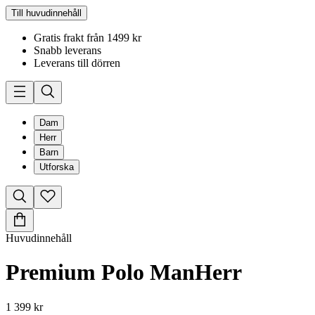
Till huvudinnehåll
Gratis frakt från 1499 kr
Snabb leverans
Leverans till dörren
Dam
Herr
Barn
Utforska
Huvudinnehåll
Premium Polo Man
Herr
1 399 kr