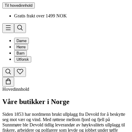
Til hovedinnhold
Gratis frakt over 1499 NOK
Dame
Herre
Barn
Utforsk
Hovedinnhold
Våre butikker i Norge
Siden 1853 har nordmenn brukt ullplagg fra Devold for å beskytte
seg mot vær og vind. Med røttene mellom fjord og fjell på
Sunnmøre ble Devold tidlig leverandør av høykvalitets ullplagg til
fiskere, arbeidere og polfarere som levde og jobbet under tøffe