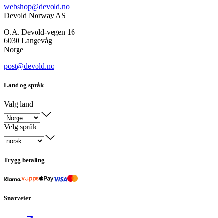
webshop@devold.no
Devold Norway AS
O.A. Devold-vegen 16
6030 Langevåg
Norge
post@devold.no
Land og språk
Valg land
Velg språk
Trygg betaling
Snarveier