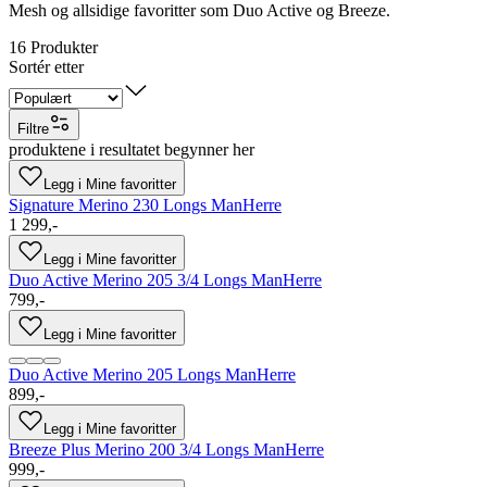
Mesh og allsidige favoritter som Duo Active og Breeze.
16
Produkter
Sortér etter
Filtre
produktene i resultatet begynner her
Legg i Mine favoritter
Signature Merino 230 Longs Man
Herre
1 299,-
Legg i Mine favoritter
Duo Active Merino 205 3/4 Longs Man
Herre
799,-
Legg i Mine favoritter
Duo Active Merino 205 Longs Man
Herre
899,-
Legg i Mine favoritter
Breeze Plus Merino 200 3/4 Longs Man
Herre
999,-