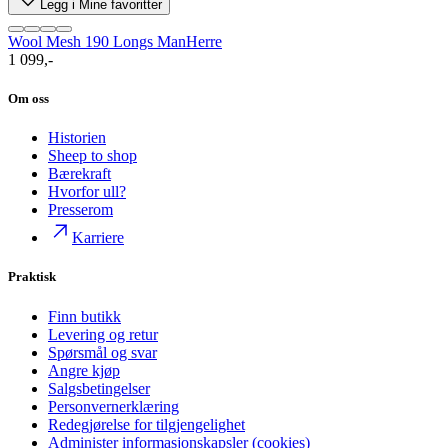
Legg i Mine favoritter
Wool Mesh 190 Longs Man
Herre
1 099,-
Om oss
Historien
Sheep to shop
Bærekraft
Hvorfor ull?
Presserom
Karriere
Praktisk
Finn butikk
Levering og retur
Spørsmål og svar
Angre kjøp
Salgsbetingelser
Personvernerklæring
Redegjørelse for tilgjengelighet
Administer informasjonskapsler (cookies)