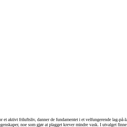
for et aktivt friluftsliv, danner de fundamentet i et velfungerende lag-på-l
nskaper, noe som gjør at plagget krever mindre vask. I utvalget finner 