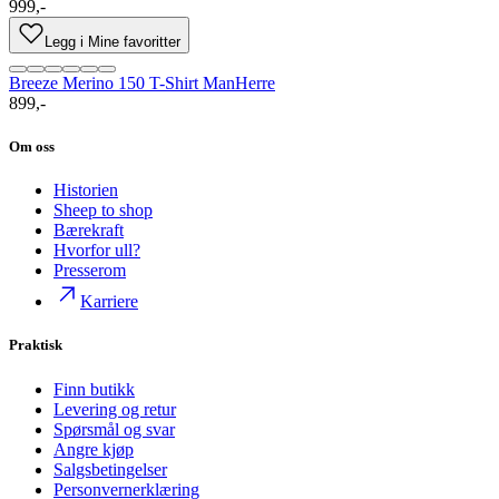
999,-
Legg i Mine favoritter
Breeze Merino 150 T-Shirt Man
Herre
899,-
Om oss
Historien
Sheep to shop
Bærekraft
Hvorfor ull?
Presserom
Karriere
Praktisk
Finn butikk
Levering og retur
Spørsmål og svar
Angre kjøp
Salgsbetingelser
Personvernerklæring