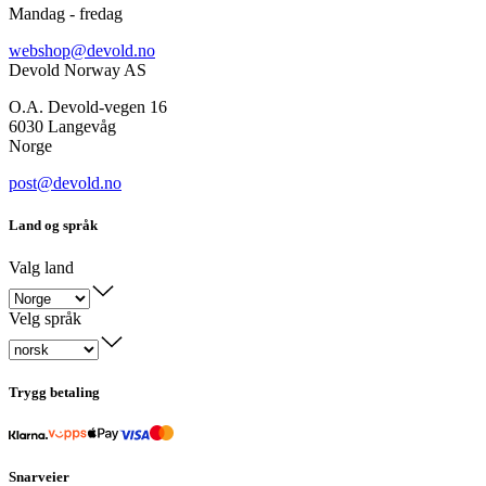
Mandag - fredag
webshop@devold.no
Devold Norway AS
O.A. Devold-vegen 16
6030 Langevåg
Norge
post@devold.no
Land og språk
Valg land
Velg språk
Trygg betaling
Snarveier