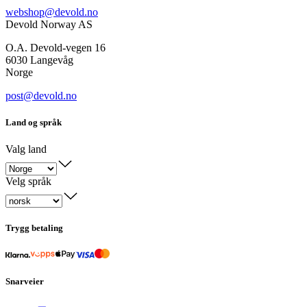
webshop@devold.no
Devold Norway AS
O.A. Devold-vegen 16
6030 Langevåg
Norge
post@devold.no
Land og språk
Valg land
Velg språk
Trygg betaling
Snarveier