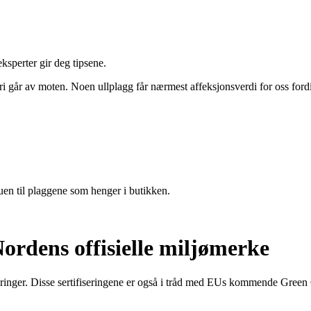
eksperter gir deg tipsene.
 aldri går av moten. Noen ullplagg får nærmest affeksjonsverdi for oss f
uen til plaggene som henger i butikken.
ordens offisielle miljømerke
inger. Disse sertifiseringene er også i tråd med EUs kommende Green Cl