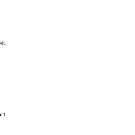
våt.
ut!