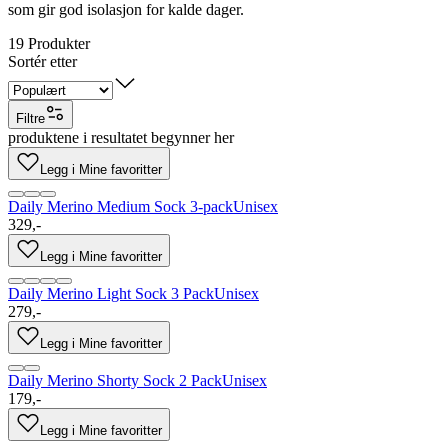
som gir god isolasjon for kalde dager.
19
Produkter
Sortér etter
Filtre
produktene i resultatet begynner her
Legg i Mine favoritter
Daily Merino Medium Sock 3-pack
Unisex
329,-
Legg i Mine favoritter
Daily Merino Light Sock 3 Pack
Unisex
279,-
Legg i Mine favoritter
Daily Merino Shorty Sock 2 Pack
Unisex
179,-
Legg i Mine favoritter