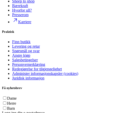
Sheep to shop
Bærekraft
Hvorfor ull?
Presserom
Karriere
Praktisk
Finn butikk
Levering og retur
Spørsmål og svar
Angre kjøp
Salgsbetingelser
Personvernerklæring
Redegjørelse for tilgjengelighet
Administer informasjonskapsler (cookies)
Juridisk informasjon
Få nyhetsbrev
Dame
Herre
Barn
Legg inn din e-postadresse