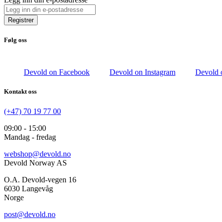
Registrer
Følg oss
Devold on Facebook
Devold on Instagram
Devold 
Kontakt oss
(+47) 70 19 77 00
09:00 - 15:00
Mandag - fredag
webshop@devold.no
Devold Norway AS
O.A. Devold-vegen 16
6030 Langevåg
Norge
post@devold.no