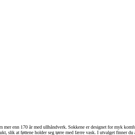
nom mer enn 170 år med ullhåndverk. Sokkene er designet for myk komfort
t, slik at føttene holder seg tørre med færre vask. I utvalget finner du a